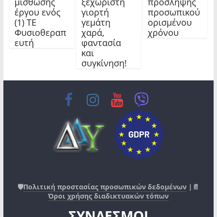
μίσθωσης
ξεχωριστή
πρόσληψης
έργου ενός
γιορτή
προσωπικού
(1) ΤΕ
γεμάτη
ορισμένου
Φυσιοθεραπ
χαρά,
χρόνου
ευτή
φαντασία
και
συγκίνηση!
🛡️
Πολιτική προστασίας προσωπικών δεδομένων
|📄
Όροι χρήσης διαδικτυακών τόπων
ΣΥΝΔΕΣΜΟΙ