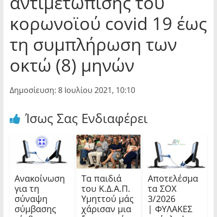
αντιμετώπισης του
κορωνοϊού covid 19 έως
τη συμπλήρωση των
οκτώ (8) μηνών
Δημοσίευση: 8 Ιουλίου 2021, 10:10
Ίσως Σας Ενδιαφέρει
Ανακοίνωση
Τα παιδιά
Αποτελέσμα
για τη
του Κ.Δ.Α.Π.
τα ΣΟΧ
σύναψη
Υμηττού μάς
3/2026
σύμβασης
χάρισαν μια
| ΦΥΛΑΚΕΣ