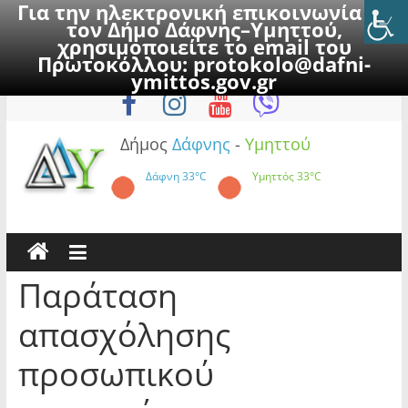
Για την ηλεκτρονική επικοινωνία με
τον Δήμο Δάφνης–Υμηττού,
χρησιμοποιείτε το email του
Πρωτοκόλλου:
protokolo@dafni-
Skip
Κυριακή, 9 Αυγούστου 2026
ymittos.gov.gr
to
content
Δήμος
Δάφνης
-
Υμηττού
Δάφνη
33°C
Υμηττός
33°C
Παράταση
απασχόλησης
προσωπικού