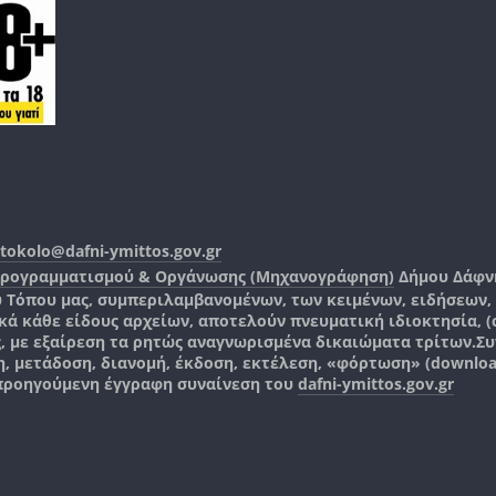
tokolo@dafni-ymittos.gov.gr
Προγραμματισμού & Οργάνωσης (Μηχανογράφηση)
Δήμου Δάφν
ύ Τόπου μας, συμπεριλαμβανομένων, των κειμένων, ειδήσεων
 κάθε είδους αρχείων, αποτελούν πνευματική ιδιοκτησία, (co
ς, με εξαίρεση τα ρητώς αναγνωρισμένα δικαιώματα τρίτων.
Συ
, μετάδοση, διανομή, έκδοση, εκτέλεση, «φόρτωση» (downlo
 προηγούμενη έγγραφη συναίνεση του
dafni-ymittos.gov.gr