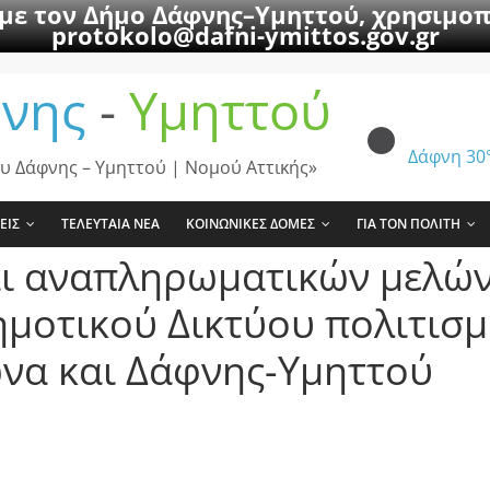
 με τον Δήμο Δάφνης–Υμηττού, χρησιμοπ
protokolo@dafni-ymittos.gov.gr
νης
-
Υμηττού
Δάφνη
30
υ Δάφνης – Υμηττού | Νομού Αττικής»
ΕΙΣ
ΤΕΛΕΥΤΑΙΑ ΝΕΑ
ΚΟΙΝΩΝΙΚΕΣ ΔΟΜΕΣ
ΓΙΑ ΤΟΝ ΠΟΛΙΤΗ
ι αναπληρωματικών μελών
μοτικού Δικτύου πολιτισμ
να και Δάφνης-Υμηττού