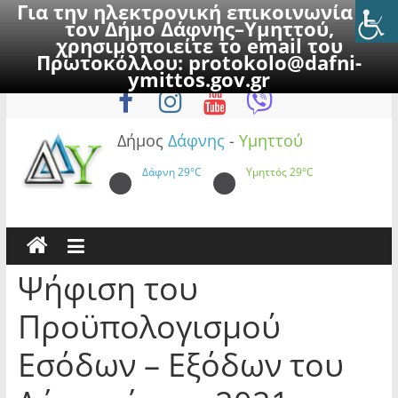
Για την ηλεκτρονική επικοινωνία με
τον Δήμο Δάφνης–Υμηττού,
χρησιμοποιείτε το email του
Πρωτοκόλλου:
protokolo@dafni-
Skip
Παρασκευή, 7 Αυγούστου 2026
ymittos.gov.gr
to
content
Δήμος
Δάφνης
-
Υμηττού
Δάφνη
29°C
Υμηττός
29°C
Ψήφιση του
Προϋπολογισμού
Εσόδων – Εξόδων του