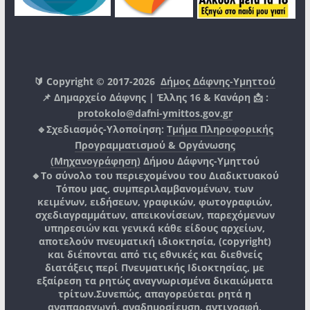
🔰 Copyright © 2017-2026
Δήμος Δάφνης-Υμηττού
📌 Δημαρχείο Δάφνης | Έλλης 16 & Κανάρη 📩 :
protokolo@dafni-ymittos.gov.gr
🔹Σχεδιασμός-Υλοποίηση:
Τμήμα Πληροφορικής
Προγραμματισμού & Οργάνωσης
(Μηχανογράφηση)
Δήμου Δάφνης-Υμηττού
🔸Το σύνολο του περιεχομένου του Διαδικτυακού
Τόπου μας, συμπεριλαμβανομένων, των
κειμένων, ειδήσεων, γραφικών, φωτογραφιών,
σχεδιαγραμμάτων, απεικονίσεων, παρεχόμενων
υπηρεσιών και γενικά κάθε είδους αρχείων,
αποτελούν πνευματική ιδιοκτησία, (copyright)
και διέπονται από τις εθνικές και διεθνείς
διατάξεις περί Πνευματικής Ιδιοκτησίας, με
εξαίρεση τα ρητώς αναγνωρισμένα δικαιώματα
τρίτων.
Συνεπώς, απαγορεύεται ρητά η
αναπαραγωγή, αναδημοσίευση, αντιγραφή,