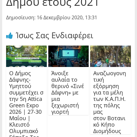
Δήμου έτους 2021
Δημοσίευση: 16 Δεκεμβρίου 2020, 13:31
Ίσως Σας Ενδιαφέρει
Ο Δήμος
Άνοιξε
Αναζωογονη
Δάφνης-
αυλαία το
τική
Υμηττού
θερινό «Σινέ
εξόρμηση
συμμετέχει σ
Δάφνη» με
για τα μέλη
την 5η Attica
μια
των Κ.Α.Π.Η.
Green Expo
ξεχωριστή
της πόλης
2026 | 27-30
γιορτή
μας
Μαΐου |
στον Βοτανι
Κλειστό
κό Κήπο
Ολυμπιακό
Διομήδους