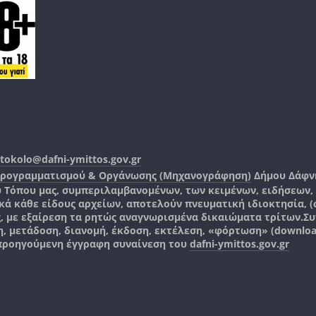
tokolo@dafni-ymittos.gov.gr
Προγραμματισμού & Οργάνωσης (Μηχανογράφηση)
Δήμου Δάφν
ύ Τόπου μας, συμπεριλαμβανομένων, των κειμένων, ειδήσεων
 κάθε είδους αρχείων, αποτελούν πνευματική ιδιοκτησία, (co
ς, με εξαίρεση τα ρητώς αναγνωρισμένα δικαιώματα τρίτων.
Συ
, μετάδοση, διανομή, έκδοση, εκτέλεση, «φόρτωση» (downlo
 προηγούμενη έγγραφη συναίνεση του
dafni-ymittos.gov.gr