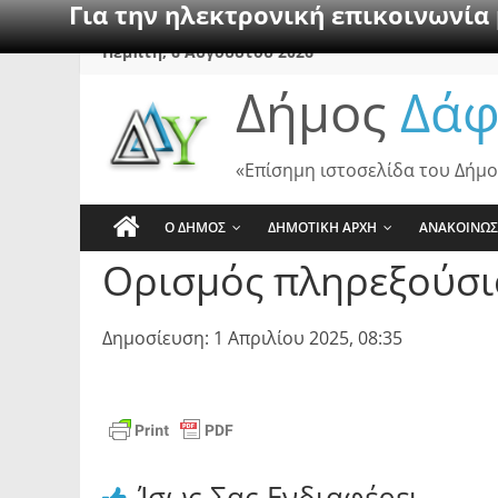
Για την ηλεκτρονική επικοινωνία
Skip
Πέμπτη, 6 Αυγούστου 2026
to
Δήμος
Δάφ
content
«Επίσημη ιστοσελίδα του Δήμο
Ο ΔΗΜΟΣ
ΔΗΜΟΤΙΚΗ ΑΡΧΗ
ΑΝΑΚΟΙΝΩΣ
Ορισμός πληρεξούσι
Δημοσίευση: 1 Απριλίου 2025, 08:35
Ίσως Σας Ενδιαφέρει