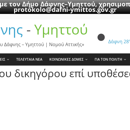
 με τον Δήμο Δάφνης–Υμηττού, χρησιμοπ
protokolo@dafni-ymittos.gov.gr
νης
-
Υμηττού
Δάφνη
28
υ Δάφνης – Υμηττού | Νομού Αττικής»
ΕΙΣ
ΤΕΛΕΥΤΑΙΑ ΝΕΑ
ΚΟΙΝΩΝΙΚΕΣ ΔΟΜΕΣ
ΓΙΑ ΤΟΝ ΠΟΛΙΤΗ
ου δικηγόρου επί υποθέσε