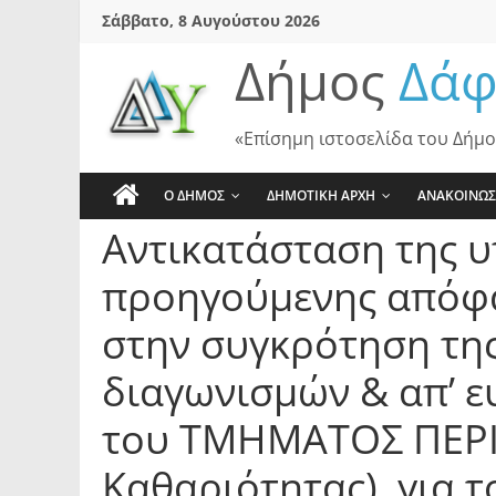
Skip
Σάββατο, 8 Αυγούστου 2026
to
Δήμος
Δάφ
content
«Επίσημη ιστοσελίδα του Δήμο
Ο ΔΗΜΟΣ
ΔΗΜΟΤΙΚΗ ΑΡΧΗ
ΑΝΑΚΟΙΝΩΣ
Αντικατάσταση της υ
προηγούμενης απόφα
στην συγκρότηση της 
διαγωνισμών & απ’ ε
του ΤΜΗΜΑΤΟΣ ΠΕΡΙ
Καθαριότητας), για τ