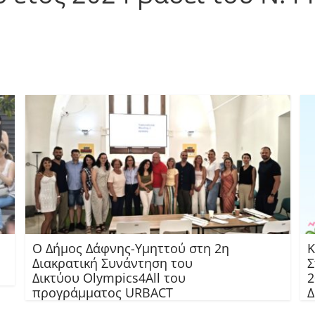
Ο Δήμος Δάφνης-Υμηττού στη 2η
Κ
Διακρατική Συνάντηση του
Σ
Δικτύου Olympics4All του
2
προγράμματος URBACT
Δ