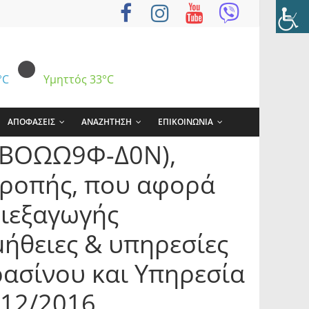
°C
Υμηττός
33°C
ΑΠΟΦΑΣΕΙΣ
ΑΝΑΖΗΤΗΣΗ
ΕΠΙΚΟΙΝΩΝΙΑ
 ΨΒΟΩΩ9Φ-Δ0Ν),
τροπής, που αφορά
διεξαγωγής
μήθειες & υπηρεσίες
σίνου και Υπηρεσία
412/2016