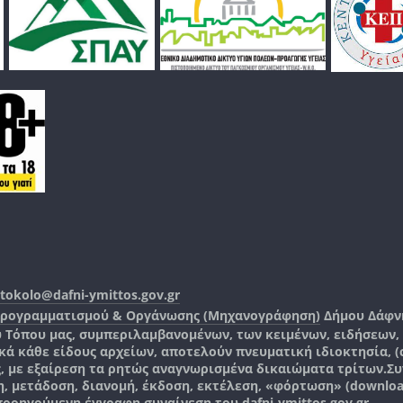
tokolo@dafni-ymittos.gov.gr
Προγραμματισμού & Οργάνωσης (Μηχανογράφηση)
Δήμου Δάφν
ύ Τόπου μας, συμπεριλαμβανομένων, των κειμένων, ειδήσεων
 κάθε είδους αρχείων, αποτελούν πνευματική ιδιοκτησία, (co
ς, με εξαίρεση τα ρητώς αναγνωρισμένα δικαιώματα τρίτων.
Συ
, μετάδοση, διανομή, έκδοση, εκτέλεση, «φόρτωση» (downlo
 προηγούμενη έγγραφη συναίνεση του
dafni-ymittos.gov.gr