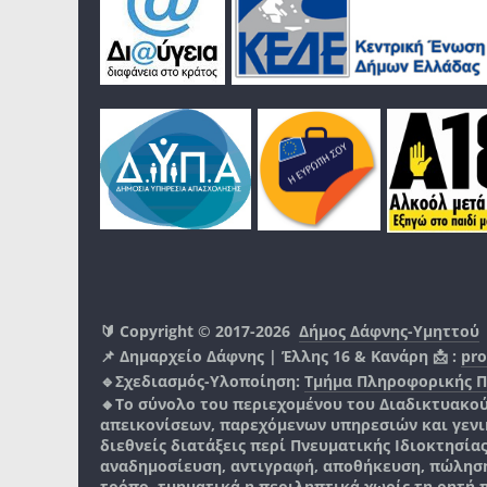
🔰 Copyright © 2017-2026
Δήμος Δάφνης-Υμηττού
📌 Δημαρχείο Δάφνης | Έλλης 16 & Κανάρη 📩 :
pro
🔹Σχεδιασμός-Υλοποίηση:
Τμήμα Πληροφορικής 
🔸Το σύνολο του περιεχομένου του Διαδικτυακο
απεικονίσεων, παρεχόμενων υπηρεσιών και γενικά
διεθνείς διατάξεις περί Πνευματικής Ιδιοκτησία
αναδημοσίευση, αντιγραφή, αποθήκευση, πώληση
τρόπο, τμηματικά η περιληπτικά χωρίς τη ρητή