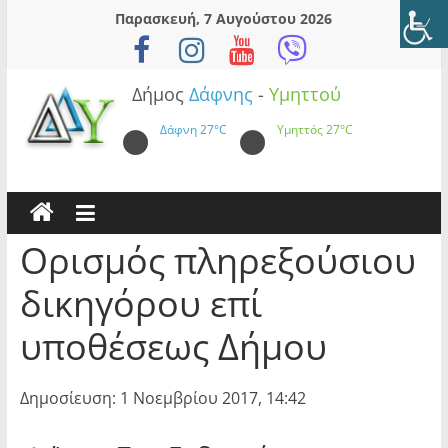
Skip
Παρασκευή, 7 Αυγούστου 2026
to
content
Δήμος
Δάφνης
-
Υμηττού
Δάφνη
27°C
Υμηττός
27°C
Ορισμός πληρεξούσιου
δικηγόρου επί
υποθέσεως Δήμου
Δημοσίευση: 1 Νοεμβρίου 2017, 14:42