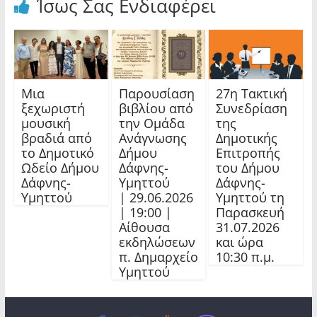
Ίσως Σας Ενδιαφέρει
Μια
Παρουσίαση
27η Τακτική
ξεχωριστή
βιβλίου από
Συνεδρίαση
μουσική
την Ομάδα
της
βραδιά από
Ανάγνωσης
Δημοτικής
το Δημοτικό
Δήμου
Επιτροπής
Ωδείο Δήμου
Δάφνης-
του Δήμου
Δάφνης-
Υμηττού
Δάφνης-
Υμηττού
| 29.06.2026
Υμηττού τη
| 19:00 |
Παρασκευή
Αίθουσα
31.07.2026
εκδηλώσεων
και ώρα
π. Δημαρχείο
10:30 π.μ.
Υμηττού