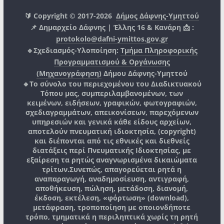
🔰 Copyright © 2017-2026
Δήμος Δάφνης-Υμηττού
📌 Δημαρχείο Δάφνης | Έλλης 16 & Κανάρη 📩 :
protokolo@dafni-ymittos.gov.gr
🔹Σχεδιασμός-Υλοποίηση:
Τμήμα Πληροφορικής
Προγραμματισμού & Οργάνωσης
(Μηχανογράφηση)
Δήμου Δάφνης-Υμηττού
🔸Το σύνολο του περιεχομένου του Διαδικτυακού
Τόπου μας, συμπεριλαμβανομένων, των
κειμένων, ειδήσεων, γραφικών, φωτογραφιών,
σχεδιαγραμμάτων, απεικονίσεων, παρεχόμενων
υπηρεσιών και γενικά κάθε είδους αρχείων,
αποτελούν πνευματική ιδιοκτησία, (copyright)
και διέπονται από τις εθνικές και διεθνείς
διατάξεις περί Πνευματικής Ιδιοκτησίας, με
εξαίρεση τα ρητώς αναγνωρισμένα δικαιώματα
τρίτων.
Συνεπώς, απαγορεύεται ρητά η
αναπαραγωγή, αναδημοσίευση, αντιγραφή,
αποθήκευση, πώληση, μετάδοση, διανομή,
έκδοση, εκτέλεση, «φόρτωση» (download),
μετάφραση, τροποποίηση με οποιονδήποτε
τρόπο, τμηματικά η περιληπτικά χωρίς τη ρητή