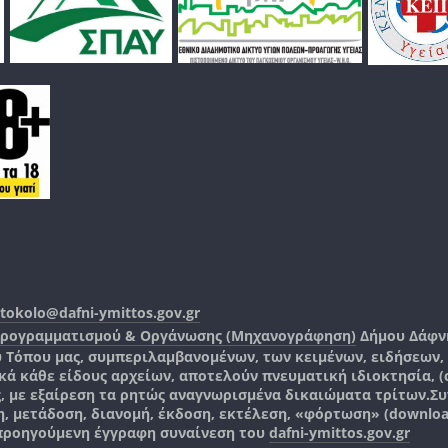
tokolo@dafni-ymittos.gov.gr
Προγραμματισμού & Οργάνωσης (Μηχανογράφηση)
Δήμου Δάφν
ύ Τόπου μας, συμπεριλαμβανομένων, των κειμένων, ειδήσεων
 κάθε είδους αρχείων, αποτελούν πνευματική ιδιοκτησία, (co
ς, με εξαίρεση τα ρητώς αναγνωρισμένα δικαιώματα τρίτων.
Συ
, μετάδοση, διανομή, έκδοση, εκτέλεση, «φόρτωση» (downlo
 προηγούμενη έγγραφη συναίνεση του
dafni-ymittos.gov.gr