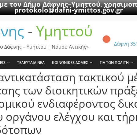
 με τον Δήμο Δάφνης–Υμηττού, χρησιμοπ
protokolo@dafni-ymittos.gov.gr
νης
-
Υμηττού
Δάφνη
35
υ Δάφνης – Υμηττού | Νομού Αττικής»
ΕΙΣ
ΤΕΛΕΥΤΑΙΑ ΝΕΑ
ΚΟΙΝΩΝΙΚΕΣ ΔΟΜΕΣ
ΓΙΑ ΤΟΝ ΠΟΛΙΤΗ
αντικατάσταση τακτικού μ
εσης των διοικητικών πρά
ομικού ενδιαφέροντος δικ
υ οργάνου ελέγχου και τή
ιδότοπων