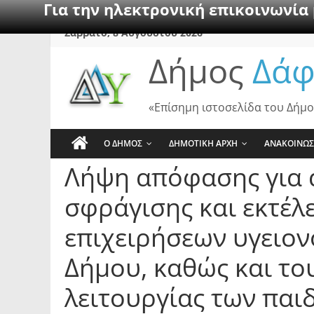
Για την ηλεκτρονική επικοινωνία
Skip
Σάββατο, 8 Αυγούστου 2026
to
Δήμος
Δάφ
content
«Επίσημη ιστοσελίδα του Δήμο
Ο ΔΗΜΟΣ
ΔΗΜΟΤΙΚΗ ΑΡΧΗ
ΑΝΑΚΟΙΝΩΣ
Λήψη απόφασης για 
σφράγισης και εκτέλ
επιχειρήσεων υγειον
Δήμου, καθώς και το
λειτουργίας των πα