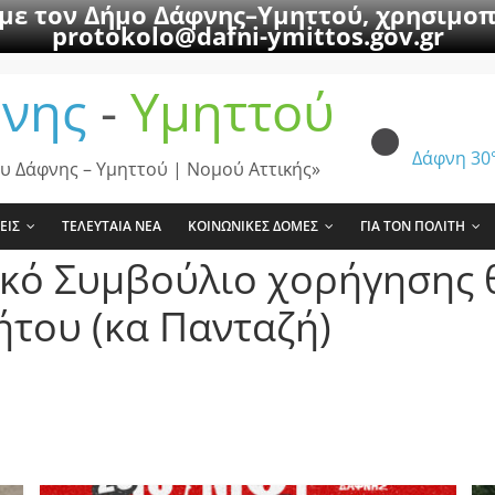
 με τον Δήμο Δάφνης–Υμηττού, χρησιμοπ
protokolo@dafni-ymittos.gov.gr
νης
-
Υμηττού
Δάφνη
30
υ Δάφνης – Υμηττού | Νομού Αττικής»
ΕΙΣ
ΤΕΛΕΥΤΑΙΑ ΝΕΑ
ΚΟΙΝΩΝΙΚΕΣ ΔΟΜΕΣ
ΓΙΑ ΤΟΝ ΠΟΛΙΤΗ
ικό Συμβούλιο χορήγησης 
ήτου (κα Πανταζή)