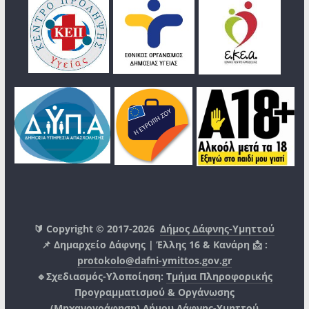
🔰 Copyright © 2017-2026
Δήμος Δάφνης-Υμηττού
📌 Δημαρχείο Δάφνης | Έλλης 16 & Κανάρη 📩 :
protokolo@dafni-ymittos.gov.gr
🔹Σχεδιασμός-Υλοποίηση:
Τμήμα Πληροφορικής
Προγραμματισμού & Οργάνωσης
(Μηχανογράφηση)
Δήμου Δάφνης-Υμηττού