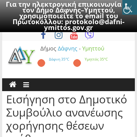
Για την ηλεκτρονική επικοινωνία με
τον Δήμο Δάφνης–Υμηττού,
χρησιμοποιείτε το email του
Πρωτοκόλλου:
protokolo@dafni-
Skip
Σάββατο, 8 Αυγούστου 2026
ymittos.gov.gr
to
content
Δήμος
Δάφνης
-
Υμηττού
Δάφνη
35°C
Υμηττός
35°C
Εισήγηση στο Δημοτικό
Συμβούλιο ανανέωσης
χορήγησης θέσεων