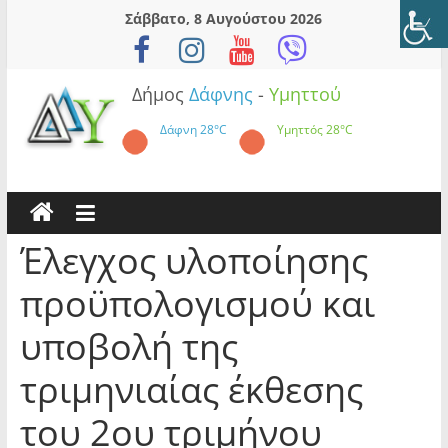
Skip
Σάββατο, 8 Αυγούστου 2026
to
content
Δήμος
Δάφνης
-
Υμηττού
Δάφνη
28°C
Υμηττός
28°C
Έλεγχος υλοποίησης
προϋπολογισμού και
υποβολή της
τριμηνιαίας έκθεσης
του 2ου τριμήνου