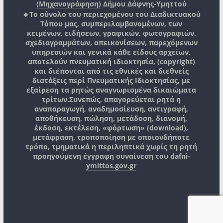
(Μηχανογράφηση)
Δήμου Δάφνης-Υμηττού
🔸Το σύνολο του περιεχομένου του Διαδικτυακού
Τόπου μας, συμπεριλαμβανομένων, των
κειμένων, ειδήσεων, γραφικών, φωτογραφιών,
σχεδιαγραμμάτων, απεικονίσεων, παρεχόμενων
υπηρεσιών και γενικά κάθε είδους αρχείων,
αποτελούν πνευματική ιδιοκτησία, (copyright)
και διέπονται από τις εθνικές και διεθνείς
διατάξεις περί Πνευματικής Ιδιοκτησίας, με
εξαίρεση τα ρητώς αναγνωρισμένα δικαιώματα
τρίτων.
Συνεπώς, απαγορεύεται ρητά η
αναπαραγωγή, αναδημοσίευση, αντιγραφή,
αποθήκευση, πώληση, μετάδοση, διανομή,
έκδοση, εκτέλεση, «φόρτωση» (download),
μετάφραση, τροποποίηση με οποιονδήποτε
τρόπο, τμηματικά η περιληπτικά χωρίς τη ρητή
προηγούμενη έγγραφη συναίνεση του
dafni-
ymittos.gov.gr