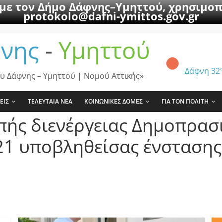
 με τον Δήμο Δάφνης–Υμηττού, χρησιμοπ
protokolo@dafni-ymittos.gov.gr
νης
-
Υμηττού
Δάφνη
32
υ Δάφνης – Υμηττού | Νομού Αττικής»
ΕΙΣ
ΤΕΛΕΥΤΑΙΑ ΝΕΑ
ΚΟΙΝΩΝΙΚΕΣ ΔΟΜΕΣ
ΓΙΑ ΤΟΝ ΠΟΛΙΤΗ
πής διενέργειας Δημοπρασι
21 υποβληθείσας ένστασης