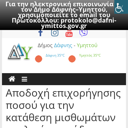
Για την ηλεκτρονική επικοινωνία με
τον Δήμο Δάφνης–Υμηττού,
χρησιμοποιείτε το email του
Πρωτοκόλλου:
protokolo@dafni-
Skip
Σάββατο, 8 Αυγούστου 2026
ymittos.gov.gr
to
content
Δήμος
Δάφνης
-
Υμηττού
Δάφνη
35°C
Υμηττός
35°C
Αποδοχή επιχορήγησης
ποσού για την
κατάθεση μισθωμάτων