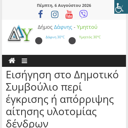
Skip
Πέμπτη, 6 Αυγούστου 2026
to
content
Δήμος
Δάφνης
-
Υμηττού
Δάφνη
30°C
Υμηττός
30°C
Εισήγηση στο Δημοτικό
Συμβούλιο περί
έγκρισης ή απόρριψης
αίτησης υλοτομίας
δένδρων