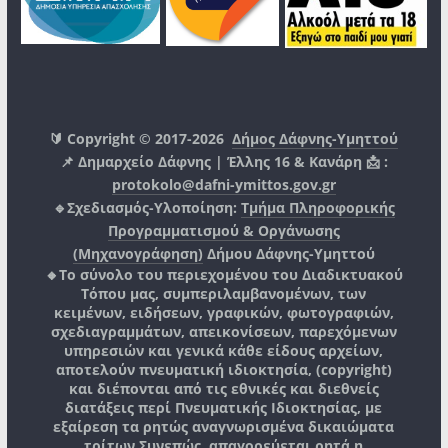
🔰 Copyright © 2017-2026
Δήμος Δάφνης-Υμηττού
📌 Δημαρχείο Δάφνης | Έλλης 16 & Κανάρη 📩 :
protokolo@dafni-ymittos.gov.gr
🔹Σχεδιασμός-Υλοποίηση:
Τμήμα Πληροφορικής
Προγραμματισμού & Οργάνωσης
(Μηχανογράφηση)
Δήμου Δάφνης-Υμηττού
🔸Το σύνολο του περιεχομένου του Διαδικτυακού
Τόπου μας, συμπεριλαμβανομένων, των
κειμένων, ειδήσεων, γραφικών, φωτογραφιών,
σχεδιαγραμμάτων, απεικονίσεων, παρεχόμενων
υπηρεσιών και γενικά κάθε είδους αρχείων,
αποτελούν πνευματική ιδιοκτησία, (copyright)
και διέπονται από τις εθνικές και διεθνείς
διατάξεις περί Πνευματικής Ιδιοκτησίας, με
εξαίρεση τα ρητώς αναγνωρισμένα δικαιώματα
τρίτων.
Συνεπώς, απαγορεύεται ρητά η