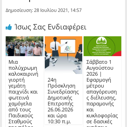
Δημοσίευση: 28 Ιουλίου 2021, 14:57
Ίσως Σας Ενδιαφέρει
Μια
Σάββατο 1
πολύχρωμη
Αυγούστου
καλοκαιρινή
2026 |
24η
γιορτή
Εφαρμογή
Πρόσκληση
γεμάτη
μέτρου
Συνεδρίασης
παιχνίδι και
απαγόρευση
Δημοτικής
φωτεινά
ς διέλευσης,
Επιτροπής
χαμόγελα
παραμονής
26.06.2026
από τους
και
και ώρα
Παιδικούς
κυκλοφορίας
10:30 π.μ.
Σταθμούς
σε δασικές