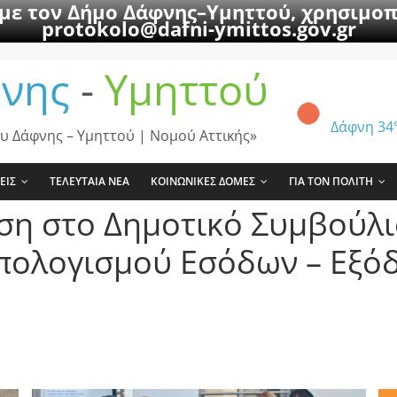
 με τον Δήμο Δάφνης–Υμηττού, χρησιμοπ
protokolo@dafni-ymittos.gov.gr
νης
-
Υμηττού
Δάφνη
34
υ Δάφνης – Υμηττού | Νομού Αττικής»
ΕΙΣ
ΤΕΛΕΥΤΑΙΑ ΝΕΑ
ΚΟΙΝΩΝΙΚΕΣ ΔΟΜΕΣ
ΓΙΑ ΤΟΝ ΠΟΛΙΤΗ
ση στο Δημοτικό Συμβούλι
ολογισμού Εσόδων – Εξόδ