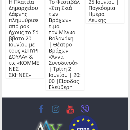
Η Πλατεία
Το Φεστιβάλ
25 Ιουνίου |
Δημαρχείου
«Στη Σκιά
Παγκόσμια
Δάφνης
των
Ημέρα
πλημμύρισε
Βράχων»
Λεύκης
από ροκ
τιμά
ήχους το Σά
τον Μίνωα
ββατο 20
Βολανάκη
Ιουνίου με
| Θέατρο
τους «ΣΠΥΡΙ
Βράχων
ΔΟΥΛΑ» &
«Άννα
τις «ΚΟΜΜΕ
Συνοδινού»
ΝΕΣ
| Τρίτη 2
ΣΚΗΝΕΣ»
Ιουνίου | 20:
00 |Είσοδος
Ελεύθερη