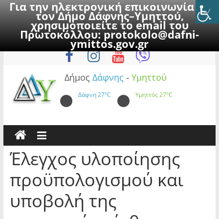
Για την ηλεκτρονική επικοινωνία με
τον Δήμο Δάφνης–Υμηττού,
χρησιμοποιείτε το email του
Πρωτοκόλλου:
protokolo@dafni-
Skip
Παρασκευή, 7 Αυγούστου 2026
ymittos.gov.gr
to
content
Δήμος
Δάφνης
-
Υμηττού
Δάφνη
27°C
Υμηττός
27°C
Έλεγχος υλοποίησης
προϋπολογισμού και
υποβολή της