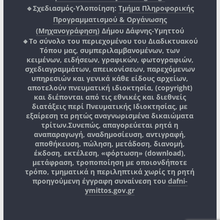
🔹Σχεδιασμός-Υλοποίηση:
Τμήμα Πληροφορικής
Προγραμματισμού & Οργάνωσης
(Μηχανογράφηση)
Δήμου Δάφνης-Υμηττού
🔸Το σύνολο του περιεχομένου του Διαδικτυακού
Τόπου μας, συμπεριλαμβανομένων, των
κειμένων, ειδήσεων, γραφικών, φωτογραφιών,
σχεδιαγραμμάτων, απεικονίσεων, παρεχόμενων
υπηρεσιών και γενικά κάθε είδους αρχείων,
αποτελούν πνευματική ιδιοκτησία, (copyright)
και διέπονται από τις εθνικές και διεθνείς
διατάξεις περί Πνευματικής Ιδιοκτησίας, με
εξαίρεση τα ρητώς αναγνωρισμένα δικαιώματα
τρίτων.
Συνεπώς, απαγορεύεται ρητά η
αναπαραγωγή, αναδημοσίευση, αντιγραφή,
αποθήκευση, πώληση, μετάδοση, διανομή,
έκδοση, εκτέλεση, «φόρτωση» (download),
μετάφραση, τροποποίηση με οποιονδήποτε
τρόπο, τμηματικά η περιληπτικά χωρίς τη ρητή
προηγούμενη έγγραφη συναίνεση του
dafni-
ymittos.gov.gr