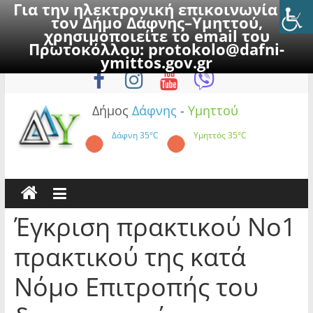
Για την ηλεκτρονική επικοινωνία με
τον Δήμο Δάφνης–Υμηττού,
χρησιμοποιείτε το email του
Πρωτοκόλλου:
protokolo@dafni-
Skip
Σάββατο, 8 Αυγούστου 2026
ymittos.gov.gr
to
content
Δήμος
Δάφνης
-
Υμηττού
Δάφνη
35°C
Υμηττός
35°C
Έγκριση πρακτικού Νο1
πρακτικού της κατά
Νόμο Επιτροπής του