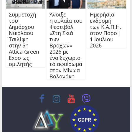
Συμμετοχή
Άνοιξε
Ημερήσια
του
η αυλαία του
εκδρομή
Δημάρχου
Φεστιβάλ
των Κ.Α.Π.Η.
Νικόλαου
«Στη Σκιά
στον Πόρο |
Τσιλίφη
των
1 Ιουλίου
στην 5η
Βράχων»
2026
Attica Green
2026 με
Expo ως
ένα ξεχωρισ
ομιλητής
τό αφιέρωμα
στον Μίνωα
Βολανάκη