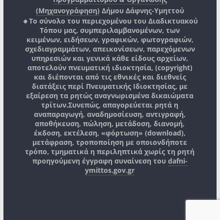
(Μηχανογράφηση)
Δήμου Δάφνης-Υμηττού
🔸Το σύνολο του περιεχομένου του Διαδικτυακού
Τόπου μας, συμπεριλαμβανομένων, των
κειμένων, ειδήσεων, γραφικών, φωτογραφιών,
σχεδιαγραμμάτων, απεικονίσεων, παρεχόμενων
υπηρεσιών και γενικά κάθε είδους αρχείων,
αποτελούν πνευματική ιδιοκτησία, (copyright)
και διέπονται από τις εθνικές και διεθνείς
διατάξεις περί Πνευματικής Ιδιοκτησίας, με
εξαίρεση τα ρητώς αναγνωρισμένα δικαιώματα
τρίτων.
Συνεπώς, απαγορεύεται ρητά η
αναπαραγωγή, αναδημοσίευση, αντιγραφή,
αποθήκευση, πώληση, μετάδοση, διανομή,
έκδοση, εκτέλεση, «φόρτωση» (download),
μετάφραση, τροποποίηση με οποιονδήποτε
τρόπο, τμηματικά η περιληπτικά χωρίς τη ρητή
προηγούμενη έγγραφη συναίνεση του
dafni-
ymittos.gov.gr