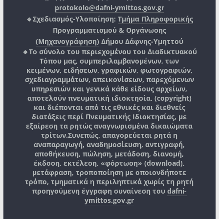
protokolo@dafni-ymittos.gov.gr
🔹Σχεδιασμός-Υλοποίηση:
Τμήμα Πληροφορικής
Προγραμματισμού & Οργάνωσης
(Μηχανογράφηση)
Δήμου Δάφνης-Υμηττού
🔸Το σύνολο του περιεχομένου του Διαδικτυακού
Τόπου μας, συμπεριλαμβανομένων, των
κειμένων, ειδήσεων, γραφικών, φωτογραφιών,
σχεδιαγραμμάτων, απεικονίσεων, παρεχόμενων
υπηρεσιών και γενικά κάθε είδους αρχείων,
αποτελούν πνευματική ιδιοκτησία, (copyright)
και διέπονται από τις εθνικές και διεθνείς
διατάξεις περί Πνευματικής Ιδιοκτησίας, με
εξαίρεση τα ρητώς αναγνωρισμένα δικαιώματα
τρίτων.
Συνεπώς, απαγορεύεται ρητά η
αναπαραγωγή, αναδημοσίευση, αντιγραφή,
αποθήκευση, πώληση, μετάδοση, διανομή,
έκδοση, εκτέλεση, «φόρτωση» (download),
μετάφραση, τροποποίηση με οποιονδήποτε
τρόπο, τμηματικά η περιληπτικά χωρίς τη ρητή
προηγούμενη έγγραφη συναίνεση του
dafni-
ymittos.gov.gr