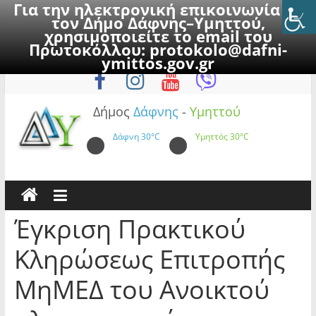
Για την ηλεκτρονική επικοινωνία με
τον Δήμο Δάφνης–Υμηττού,
χρησιμοποιείτε το email του
Πρωτοκόλλου:
protokolo@dafni-
Skip
Πέμπτη, 6 Αυγούστου 2026
ymittos.gov.gr
to
content
Δήμος
Δάφνης
-
Υμηττού
Δάφνη
30°C
Υμηττός
30°C
Έγκριση Πρακτικού
Κληρώσεως Επιτροπής
ΜηΜΕΔ του Ανοικτού