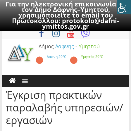
Για την ηλεκτρονική επικοινωνία με
τον Δήμο Δάφνης–Υμηττού,
χρησιμοποιείτε το email του
Πρωτοκόλλου:
protokolo@dafni-
Skip
Πέμπτη, 6 Αυγούστου 2026
ymittos.gov.gr
to
content
Δήμος
Δάφνης
-
Υμηττού
Δάφνη
29°C
Υμηττός
29°C
Έγκριση πρακτικών
παραλαβής υπηρεσιών/
εργασιών