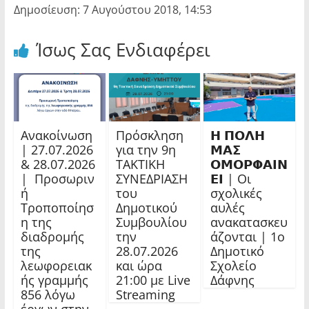
Δημοσίευση: 7 Αυγούστου 2018, 14:53
Ίσως Σας Ενδιαφέρει
Ανακοίνωση
Πρόσκληση
𝝜 𝝥𝝤𝝠𝝜
| 27.07.2026
για την 9η
𝝡𝝖𝝨
& 28.07.2026
ΤΑΚΤΙΚΗ
𝝤𝝡𝝤𝝦𝝫𝝖𝝞𝝢
| Προσωριν
ΣΥΝΕΔΡΙΑΣΗ
𝝚𝝞 | Οι
ή
του
σχολικές
Τροποποίησ
Δημοτικού
αυλές
η της
Συμβουλίου
ανακατασκευ
διαδρομής
την
άζονται | 1ο
της
28.07.2026
Δημοτικό
λεωφορειακ
και ώρα
Σχολείο
ής γραμμής
21:00 με Live
Δάφνης
856 λόγω
Streaming
έργων στην