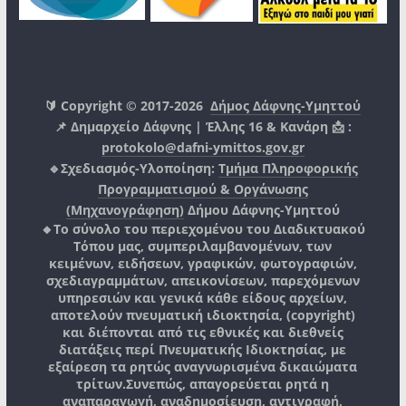
🔰 Copyright © 2017-2026
Δήμος Δάφνης-Υμηττού
📌 Δημαρχείο Δάφνης | Έλλης 16 & Κανάρη 📩 :
protokolo@dafni-ymittos.gov.gr
🔹Σχεδιασμός-Υλοποίηση:
Τμήμα Πληροφορικής
Προγραμματισμού & Οργάνωσης
(Μηχανογράφηση)
Δήμου Δάφνης-Υμηττού
🔸Το σύνολο του περιεχομένου του Διαδικτυακού
Τόπου μας, συμπεριλαμβανομένων, των
κειμένων, ειδήσεων, γραφικών, φωτογραφιών,
σχεδιαγραμμάτων, απεικονίσεων, παρεχόμενων
υπηρεσιών και γενικά κάθε είδους αρχείων,
αποτελούν πνευματική ιδιοκτησία, (copyright)
και διέπονται από τις εθνικές και διεθνείς
διατάξεις περί Πνευματικής Ιδιοκτησίας, με
εξαίρεση τα ρητώς αναγνωρισμένα δικαιώματα
τρίτων.
Συνεπώς, απαγορεύεται ρητά η
αναπαραγωγή, αναδημοσίευση, αντιγραφή,