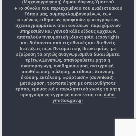
(Μηχανογράφηση)
Δήμου Δάφνης-Υμηττού
🔸Το σύνολο του περιεχομένου του Διαδικτυακού
Τόπου μας, συμπεριλαμβανομένων, των
κειμένων, ειδήσεων, γραφικών, φωτογραφιών,
σχεδιαγραμμάτων, απεικονίσεων, παρεχόμενων
υπηρεσιών και γενικά κάθε είδους αρχείων,
αποτελούν πνευματική ιδιοκτησία, (copyright)
και διέπονται από τις εθνικές και διεθνείς
διατάξεις περί Πνευματικής Ιδιοκτησίας, με
εξαίρεση τα ρητώς αναγνωρισμένα δικαιώματα
τρίτων.
Συνεπώς, απαγορεύεται ρητά η
αναπαραγωγή, αναδημοσίευση, αντιγραφή,
αποθήκευση, πώληση, μετάδοση, διανομή,
έκδοση, εκτέλεση, «φόρτωση» (download),
μετάφραση, τροποποίηση με οποιονδήποτε
τρόπο, τμηματικά η περιληπτικά χωρίς τη ρητή
προηγούμενη έγγραφη συναίνεση του
dafni-
ymittos.gov.gr