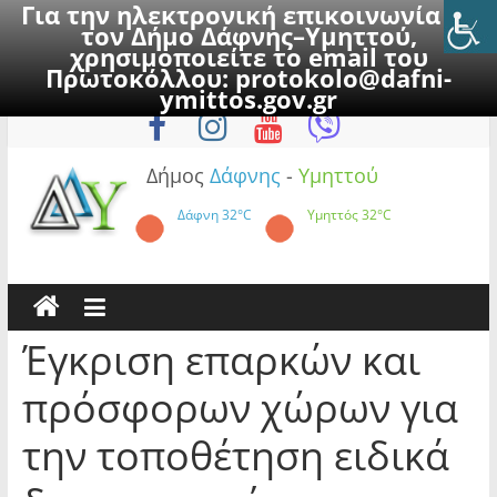
Για την ηλεκτρονική επικοινωνία με
τον Δήμο Δάφνης–Υμηττού,
χρησιμοποιείτε το email του
Πρωτοκόλλου:
protokolo@dafni-
Skip
Παρασκευή, 7 Αυγούστου 2026
ymittos.gov.gr
to
content
Δήμος
Δάφνης
-
Υμηττού
Δάφνη
32°C
Υμηττός
32°C
Έγκριση επαρκών και
πρόσφορων χώρων για
την τοποθέτηση ειδικά