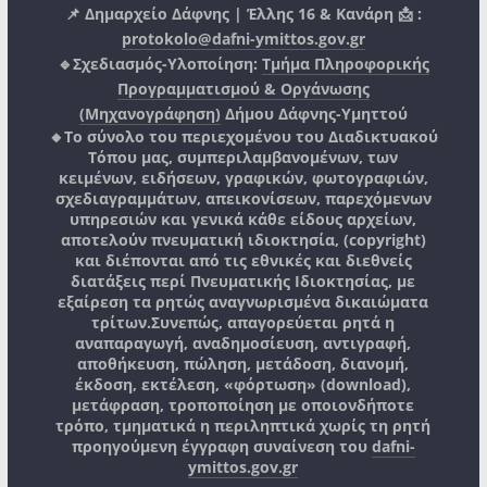
📌 Δημαρχείο Δάφνης | Έλλης 16 & Κανάρη 📩 :
protokolo@dafni-ymittos.gov.gr
🔹Σχεδιασμός-Υλοποίηση:
Τμήμα Πληροφορικής
Προγραμματισμού & Οργάνωσης
(Μηχανογράφηση)
Δήμου Δάφνης-Υμηττού
🔸Το σύνολο του περιεχομένου του Διαδικτυακού
Τόπου μας, συμπεριλαμβανομένων, των
κειμένων, ειδήσεων, γραφικών, φωτογραφιών,
σχεδιαγραμμάτων, απεικονίσεων, παρεχόμενων
υπηρεσιών και γενικά κάθε είδους αρχείων,
αποτελούν πνευματική ιδιοκτησία, (copyright)
και διέπονται από τις εθνικές και διεθνείς
διατάξεις περί Πνευματικής Ιδιοκτησίας, με
εξαίρεση τα ρητώς αναγνωρισμένα δικαιώματα
τρίτων.
Συνεπώς, απαγορεύεται ρητά η
αναπαραγωγή, αναδημοσίευση, αντιγραφή,
αποθήκευση, πώληση, μετάδοση, διανομή,
έκδοση, εκτέλεση, «φόρτωση» (download),
μετάφραση, τροποποίηση με οποιονδήποτε
τρόπο, τμηματικά η περιληπτικά χωρίς τη ρητή
προηγούμενη έγγραφη συναίνεση του
dafni-
ymittos.gov.gr