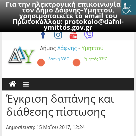
Για την ηλεκτρονική επικοινωνία με
τον Δήμο Δάφνης–Υμηττού,
χρησιμοποιείτε το email του
Πρωτοκόλλου:
protokolo@dafni-
Skip
Πέμπτη, 6 Αυγούστου 2026
ymittos.gov.gr
to
content
Δήμος
Δάφνης
-
Υμηττού
Δάφνη
33°C
Υμηττός
33°C
Έγκριση δαπάνης και
διάθεσης πίστωσης
Δημοσίευση: 15 Μαΐου 2017, 12:24