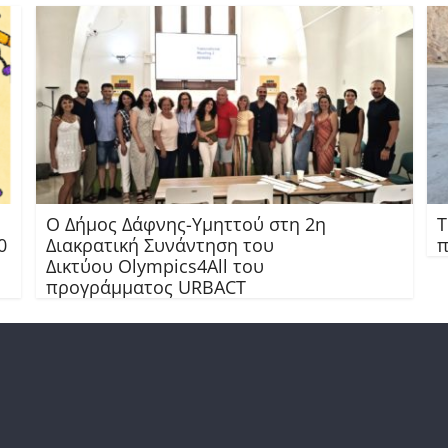
Ο Δήμος Δάφνης-Υμηττού στη 2η
Τ
0
Διακρατική Συνάντηση του
π
Δικτύου Olympics4All του
προγράμματος URBACT