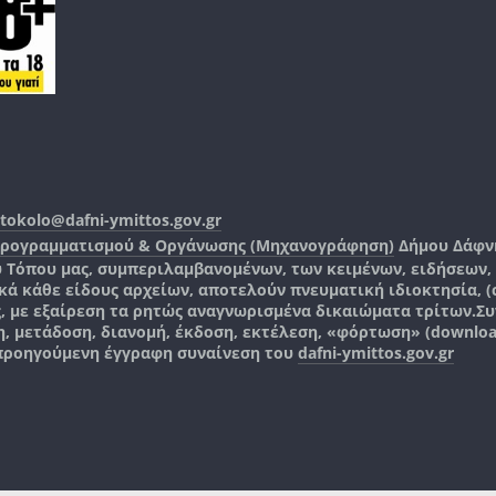
tokolo@dafni-ymittos.gov.gr
Προγραμματισμού & Οργάνωσης (Μηχανογράφηση)
Δήμου Δάφν
ύ Τόπου μας, συμπεριλαμβανομένων, των κειμένων, ειδήσεων
 κάθε είδους αρχείων, αποτελούν πνευματική ιδιοκτησία, (co
ς, με εξαίρεση τα ρητώς αναγνωρισμένα δικαιώματα τρίτων.
Συ
, μετάδοση, διανομή, έκδοση, εκτέλεση, «φόρτωση» (downlo
 προηγούμενη έγγραφη συναίνεση του
dafni-ymittos.gov.gr