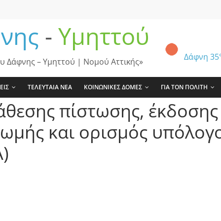
νης
-
Υμηττού
Δάφνη
35
υ Δάφνης – Υμηττού | Νομού Αττικής»
ΕΙΣ
ΤΕΛΕΥΤΑΙΑ ΝΕΑ
ΚΟΙΝΩΝΙΚΕΣ ΔΟΜΕΣ
ΓΙΑ ΤΟΝ ΠΟΛΙΤΗ
άθεσης πίστωσης, έκδοσης
ωμής και ορισμός υπόλογ
)