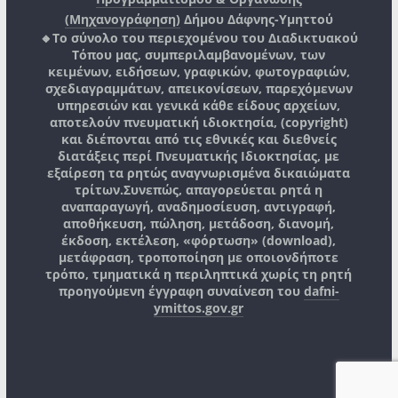
(Μηχανογράφηση)
Δήμου Δάφνης-Υμηττού
🔸Το σύνολο του περιεχομένου του Διαδικτυακού
Τόπου μας, συμπεριλαμβανομένων, των
κειμένων, ειδήσεων, γραφικών, φωτογραφιών,
σχεδιαγραμμάτων, απεικονίσεων, παρεχόμενων
υπηρεσιών και γενικά κάθε είδους αρχείων,
αποτελούν πνευματική ιδιοκτησία, (copyright)
και διέπονται από τις εθνικές και διεθνείς
διατάξεις περί Πνευματικής Ιδιοκτησίας, με
εξαίρεση τα ρητώς αναγνωρισμένα δικαιώματα
τρίτων.
Συνεπώς, απαγορεύεται ρητά η
αναπαραγωγή, αναδημοσίευση, αντιγραφή,
αποθήκευση, πώληση, μετάδοση, διανομή,
έκδοση, εκτέλεση, «φόρτωση» (download),
μετάφραση, τροποποίηση με οποιονδήποτε
τρόπο, τμηματικά η περιληπτικά χωρίς τη ρητή
προηγούμενη έγγραφη συναίνεση του
dafni-
ymittos.gov.gr