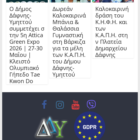
Ο Δήμος
Δωρεάν
Καλοκαιρινή
Δάφνης-
Καλοκαιρινά
δράση του
Υμηττού
Μπάνια &
Κ.Η.Φ.Η. και
συμμετέχει σ
Θαλάσσια
των
την 5η Attica
Γυμναστική
Κ.Α.Π.Η. στη
Green Expo
στη Βάρκιζα
ν Πλατεία
2026 | 27-30
για τα μέλη
Δημαρχείου
Μαΐου |
των Κ.Α.Π.Η.
Δάφνης
Κλειστό
του Δήμου
Ολυμπιακό
Δάφνης-
Γήπεδο Tae
Υμηττού
Kwon Do