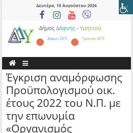
Skip
Δευτέρα, 10 Αυγούστου 2026
to
content
Δήμος
Δάφνης
-
Υμηττού
Δάφνη
33°C
Υμηττός
32°C
Έγκριση αναμόρφωσης
Προϋπολογισμού οικ.
έτους 2022 του Ν.Π. με
την επωνυμία
«Οργανισμός