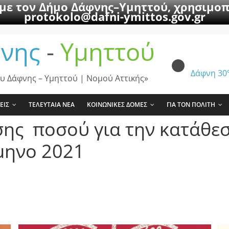
 με τον Δήμο Δάφνης–Υμηττού, χρησιμοπ
protokolo@dafni-ymittos.gov.gr
νης
-
Υμηττού
Δάφνη
30
υ Δάφνης – Υμηττού | Νομού Αττικής»
ΕΙΣ
ΤΕΛΕΥΤΑΙΑ ΝΕΑ
ΚΟΙΝΩΝΙΚΕΣ ΔΟΜΕΣ
ΓΙΑ ΤΟΝ ΠΟΛΙΤΗ
ς ποσού για την κατάθεση
άμηνο 2021