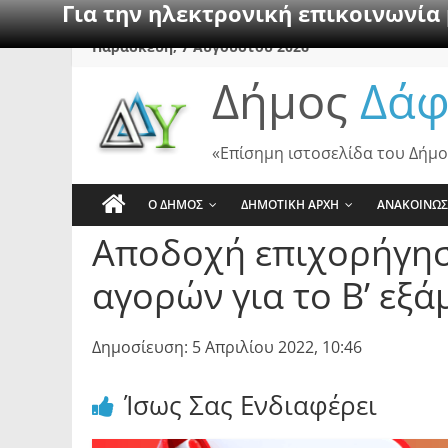
Για την ηλεκτρονική επικοινωνία
Skip
Παρασκευή, 7 Αυγούστου 2026
to
Δήμος
Δάφ
content
«Επίσημη ιστοσελίδα του Δήμο
Ο ΔΗΜΟΣ
ΔΗΜΟΤΙΚΗ ΑΡΧΗ
ΑΝΑΚΟΙΝΩΣ
Αποδοχή επιχορήγηση
αγορών για το Β’ εξ
Δημοσίευση: 5 Απριλίου 2022, 10:46
Ίσως Σας Ενδιαφέρει