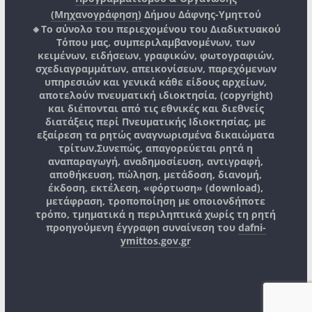
(Μηχανογράφηση)
Δήμου Δάφνης-Υμηττού
🔸Το σύνολο του περιεχομένου του Διαδικτυακού
Τόπου μας, συμπεριλαμβανομένων, των
κειμένων, ειδήσεων, γραφικών, φωτογραφιών,
σχεδιαγραμμάτων, απεικονίσεων, παρεχόμενων
υπηρεσιών και γενικά κάθε είδους αρχείων,
αποτελούν πνευματική ιδιοκτησία, (copyright)
και διέπονται από τις εθνικές και διεθνείς
διατάξεις περί Πνευματικής Ιδιοκτησίας, με
εξαίρεση τα ρητώς αναγνωρισμένα δικαιώματα
τρίτων.
Συνεπώς, απαγορεύεται ρητά η
αναπαραγωγή, αναδημοσίευση, αντιγραφή,
αποθήκευση, πώληση, μετάδοση, διανομή,
έκδοση, εκτέλεση, «φόρτωση» (download),
μετάφραση, τροποποίηση με οποιονδήποτε
τρόπο, τμηματικά η περιληπτικά χωρίς τη ρητή
προηγούμενη έγγραφη συναίνεση του
dafni-
ymittos.gov.gr