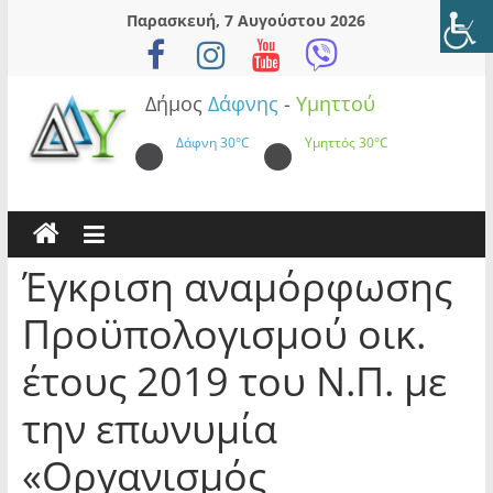
Skip
Παρασκευή, 7 Αυγούστου 2026
to
content
Δήμος
Δάφνης
-
Υμηττού
Δάφνη
30°C
Υμηττός
30°C
Έγκριση αναμόρφωσης
Προϋπολογισμού οικ.
έτους 2019 του Ν.Π. με
την επωνυμία
«Οργανισμός