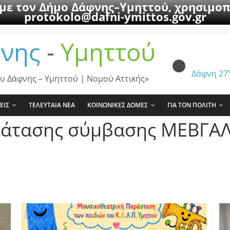
 με τον Δήμο Δάφνης–Υμηττού, χρησιμοπ
protokolo@dafni-ymittos.gov.gr
νης
-
Υμηττού
Δάφνη
27
υ Δάφνης – Υμηττού | Νομού Αττικής»
ΕΙΣ
ΤΕΛΕΥΤΑΙΑ ΝΕΑ
ΚΟΙΝΩΝΙΚΕΣ ΔΟΜΕΣ
ΓΙΑ ΤΟΝ ΠΟΛΙΤΗ
ράτασης σύμβασης ΜΕΒΓΑΛ 