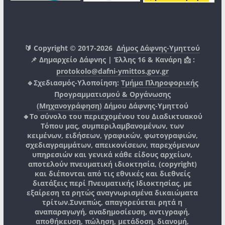
🔰 Copyright © 2017-2026
Δήμος Δάφνης-Υμηττού
📌 Δημαρχείο Δάφνης | Έλλης 16 & Κανάρη 📩 :
protokolo@dafni-ymittos.gov.gr
🔹Σχεδιασμός-Υλοποίηση:
Τμήμα Πληροφορικής
Προγραμματισμού & Οργάνωσης
(Μηχανογράφηση)
Δήμου Δάφνης-Υμηττού
🔸Το σύνολο του περιεχομένου του Διαδικτυακού
Τόπου μας, συμπεριλαμβανομένων, των
κειμένων, ειδήσεων, γραφικών, φωτογραφιών,
σχεδιαγραμμάτων, απεικονίσεων, παρεχόμενων
υπηρεσιών και γενικά κάθε είδους αρχείων,
αποτελούν πνευματική ιδιοκτησία, (copyright)
και διέπονται από τις εθνικές και διεθνείς
διατάξεις περί Πνευματικής Ιδιοκτησίας, με
εξαίρεση τα ρητώς αναγνωρισμένα δικαιώματα
τρίτων.
Συνεπώς, απαγορεύεται ρητά η
αναπαραγωγή, αναδημοσίευση, αντιγραφή,
αποθήκευση, πώληση, μετάδοση, διανομή,