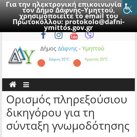
Για την ηλεκτρονική επικοινωνία με
τον Δήμο Δάφνης–Υμηττού,
χρησιμοποιείτε το email του
Πρωτοκόλλου:
protokolo@dafni-
Skip
Σάββατο, 8 Αυγούστου 2026
ymittos.gov.gr
to
content
Δήμος
Δάφνης
-
Υμηττού
Δάφνη
35°C
Υμηττός
35°C
Ορισμός πληρεξούσιου
δικηγόρου για τη
σύνταξη γνωμοδότησης