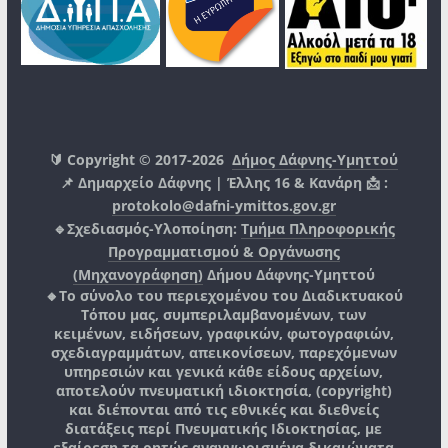
🔰 Copyright © 2017-2026
Δήμος Δάφνης-Υμηττού
📌 Δημαρχείο Δάφνης | Έλλης 16 & Κανάρη 📩 :
protokolo@dafni-ymittos.gov.gr
🔹Σχεδιασμός-Υλοποίηση:
Τμήμα Πληροφορικής
Προγραμματισμού & Οργάνωσης
(Μηχανογράφηση)
Δήμου Δάφνης-Υμηττού
🔸Το σύνολο του περιεχομένου του Διαδικτυακού
Τόπου μας, συμπεριλαμβανομένων, των
κειμένων, ειδήσεων, γραφικών, φωτογραφιών,
σχεδιαγραμμάτων, απεικονίσεων, παρεχόμενων
υπηρεσιών και γενικά κάθε είδους αρχείων,
αποτελούν πνευματική ιδιοκτησία, (copyright)
και διέπονται από τις εθνικές και διεθνείς
διατάξεις περί Πνευματικής Ιδιοκτησίας, με
εξαίρεση τα ρητώς αναγνωρισμένα δικαιώματα