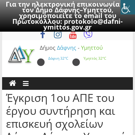
Για την ηλεκτρονική επικοινωνία με
τον Δήμο Δάφνης–Υμηττού,
χρησιμοποιείτε το email του
Πρωτοκόλλου:
protokolo@dafni-
Skip
Σάββατο, 8 Αυγούστου 2026
ymittos.gov.gr
to
content
Δήμος
Δάφνης
-
Υμηττού
Δάφνη
32°C
Υμηττός
32°C
Έγκριση 1ου ΑΠΕ του
έργου συντήρηση και
επισκευή σχολείων