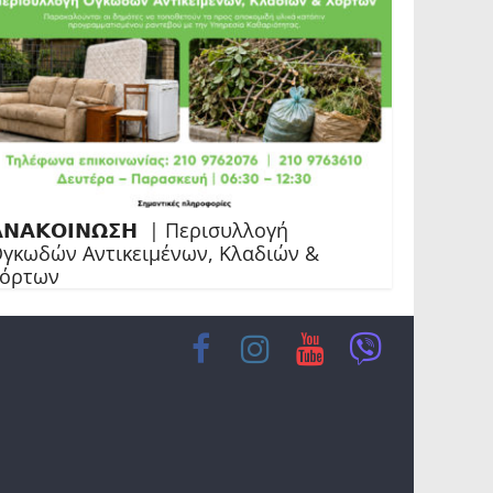
𝝢𝝖𝝟𝝤𝝞𝝢𝝮𝝨𝝜 | Περισυλλογή
γκωδών Αντικειμένων, Κλαδιών &
Χόρτων