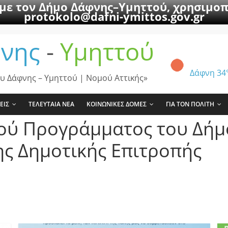
 με τον Δήμο Δάφνης–Υμηττού, χρησιμοπ
protokolo@dafni-ymittos.gov.gr
νης
-
Υμηττού
Δάφνη
34
υ Δάφνης – Υμηττού | Νομού Αττικής»
ΕΙΣ
ΤΕΛΕΥΤΑΙΑ ΝΕΑ
ΚΟΙΝΩΝΙΚΕΣ ΔΟΜΕΣ
ΓΙΑ ΤΟΝ ΠΟΛΙΤΗ
ού Προγράμματος του Δήμ
ης Δημοτικής Επιτροπής