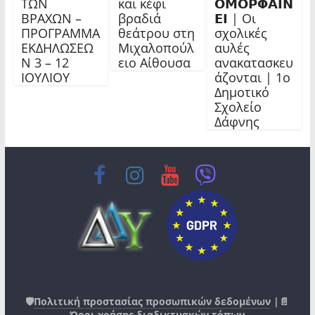
ΤΩΝ
και κέφι
𝝤𝝡𝝤𝝦𝝫𝝖𝝞𝝢
ΒΡΑΧΩΝ –
βραδιά
𝝚𝝞 | Οι
ΠΡΟΓΡΑΜΜΑ
θεάτρου στη
σχολικές
ΕΚΔΗΛΩΣΕΩ
Μιχαλοπούλ
αυλές
Ν 3 – 12
ειο Αίθουσα
ανακατασκευ
ΙΟΥΛΙΟΥ
άζονται | 1ο
Δημοτικό
Σχολείο
Δάφνης
🛡️
Πολιτική προστασίας προσωπικών δεδομένων
|📄
Όροι χρήσης διαδικτυακών τόπων