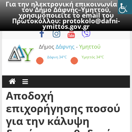
Για την ηλεκτρονική επικοινωνία με
τον Δήμο Δάφνης–Υμηττού,
χρησιμοποιείτε το email του
Πρωτοκόλλου:
protokolo@dafni-
Skip
Πέμπτη, 6 Αυγούστου 2026
ymittos.gov.gr
to
content
Δήμος
Δάφνης
-
Υμηττού
Δάφνη
34°C
Υμηττός
34°C
Αποδοχή
επιχορήγησης ποσού
για την κάλυψη