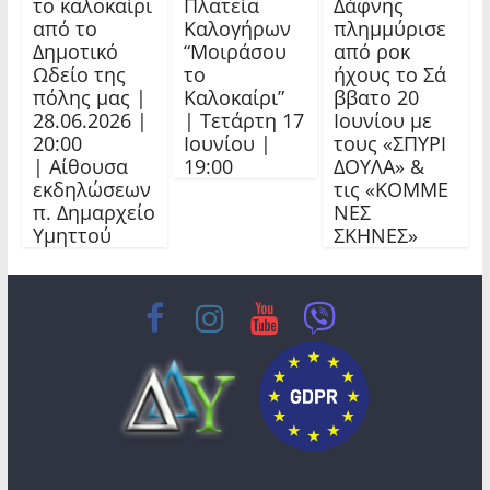
το καλοκαίρι
Πλατεία
Δάφνης
από το
Καλογήρων
πλημμύρισε
Δημοτικό
“Μοιράσου
από ροκ
Ωδείο της
το
ήχους το Σά
πόλης μας |
Καλοκαίρι”
ββατο 20
28.06.2026 |
| Τετάρτη 17
Ιουνίου με
20:00
Ιουνίου |
τους «ΣΠΥΡΙ
| Αίθουσα
19:00
ΔΟΥΛΑ» &
εκδηλώσεων
τις «ΚΟΜΜΕ
π. Δημαρχείο
ΝΕΣ
Υμηττού
ΣΚΗΝΕΣ»