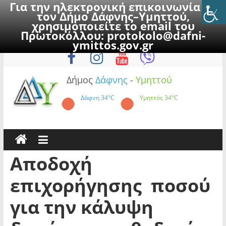
Για την ηλεκτρονική επικοινωνία με
τον Δήμο Δάφνης–Υμηττού,
χρησιμοποιείτε το email του
Πρωτοκόλλου:
protokolo@dafni-
Skip
Παρασκευή, 7 Αυγούστου 2026
ymittos.gov.gr
to
content
Δήμος
Δάφνης
-
Υμηττού
Δάφνη
34°C
Υμηττός
34°C
Αποδοχή
επιχορήγησης ποσού
για την κάλυψη