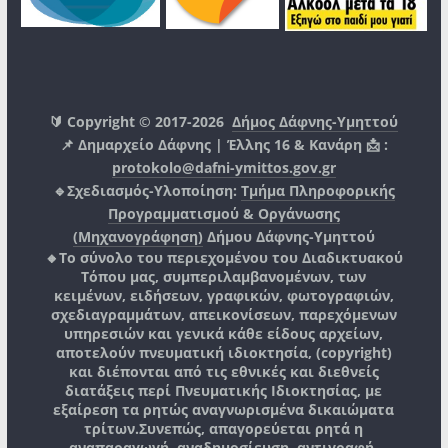
🔰 Copyright © 2017-2026
Δήμος Δάφνης-Υμηττού
📌 Δημαρχείο Δάφνης | Έλλης 16 & Κανάρη 📩 :
protokolo@dafni-ymittos.gov.gr
🔹Σχεδιασμός-Υλοποίηση:
Τμήμα Πληροφορικής
Προγραμματισμού & Οργάνωσης
(Μηχανογράφηση)
Δήμου Δάφνης-Υμηττού
🔸Το σύνολο του περιεχομένου του Διαδικτυακού
Τόπου μας, συμπεριλαμβανομένων, των
κειμένων, ειδήσεων, γραφικών, φωτογραφιών,
σχεδιαγραμμάτων, απεικονίσεων, παρεχόμενων
υπηρεσιών και γενικά κάθε είδους αρχείων,
αποτελούν πνευματική ιδιοκτησία, (copyright)
και διέπονται από τις εθνικές και διεθνείς
διατάξεις περί Πνευματικής Ιδιοκτησίας, με
εξαίρεση τα ρητώς αναγνωρισμένα δικαιώματα
τρίτων.
Συνεπώς, απαγορεύεται ρητά η
αναπαραγωγή, αναδημοσίευση, αντιγραφή,