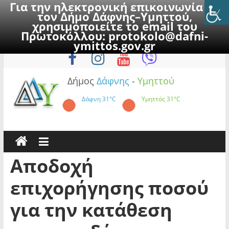
Για την ηλεκτρονική επικοινωνία με
τον Δήμο Δάφνης–Υμηττού,
χρησιμοποιείτε το email του
Πρωτοκόλλου:
protokolo@dafni-
Skip
Δευτέρα, 10 Αυγούστου 2026
ymittos.gov.gr
to
content
Δήμος
Δάφνης
-
Υμηττού
Δάφνη
31°C
Υμηττός
31°C
Αποδοχή
επιχορήγησης ποσού
για την κατάθεση