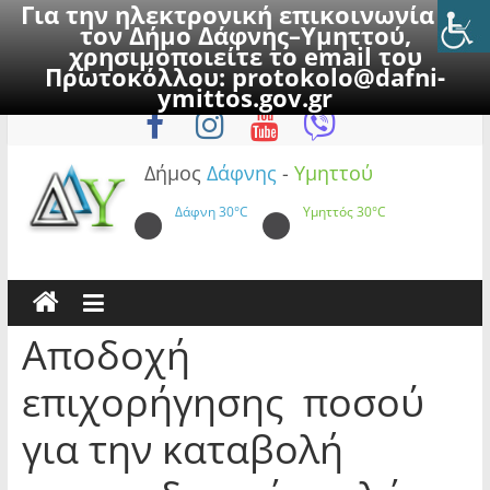
Για την ηλεκτρονική επικοινωνία με
τον Δήμο Δάφνης–Υμηττού,
χρησιμοποιείτε το email του
Πρωτοκόλλου:
protokolo@dafni-
Skip
Παρασκευή, 7 Αυγούστου 2026
ymittos.gov.gr
to
content
Δήμος
Δάφνης
-
Υμηττού
Δάφνη
30°C
Υμηττός
30°C
Αποδοχή
επιχορήγησης ποσού
για την καταβολή