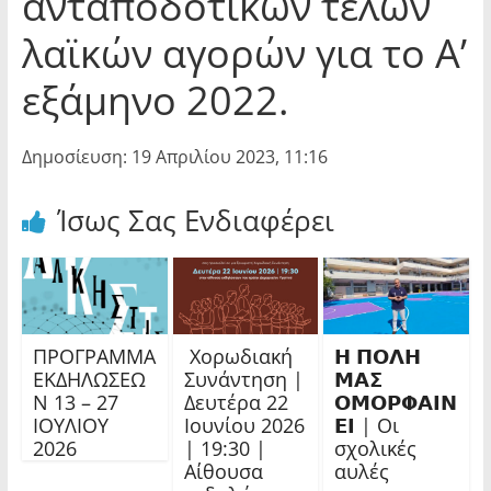
ανταποδοτικών τελών
λαϊκών αγορών για το Α’
εξάμηνο 2022.
Δημοσίευση: 19 Απριλίου 2023, 11:16
Ίσως Σας Ενδιαφέρει
ΠΡΟΓΡΑΜΜΑ
Χορωδιακή
𝝜 𝝥𝝤𝝠𝝜
ΕΚΔΗΛΩΣΕΩ
Συνάντηση |
𝝡𝝖𝝨
Ν 13 – 27
Δευτέρα 22
𝝤𝝡𝝤𝝦𝝫𝝖𝝞𝝢
ΙΟΥΛΙΟΥ
Ιουνίου 2026
𝝚𝝞 | Οι
2026
| 19:30 |
σχολικές
Αίθουσα
αυλές