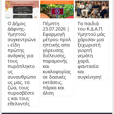
Ο Δήμος
Πέμπτη
Τα παιδιά
Δάφνης-
23.07.2026 |
του Κ.Δ.Α.Π.
Υμηττού
Εφαρμογή
Υμηττού μάς
συγκεντρώνε
μέτρου προλ
χάρισαν μια
ι είδη
ηπτικής απα
ξεχωριστή
πρώτης
γόρευσης
γιορτή
ανάγκης για
διέλευσης,
γεμάτη
τους
παραμονής
χαρά,
πυρόπληκτο
και
φαντασία
υς
κυκλοφορίας
και
συνανθρώπο
σε δασικές
συγκίνηση!
υς μας, τα
εκτάσεις,
ζώα, τους
πάρκα και
πυροσβέστε
άλση
ς και τους
εθελοντές