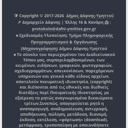
🔰 Copyright © 2017-2026
Δήμος Δάφνης-Υμηττού
📌 Δημαρχείο Δάφνης | Έλλης 16 & Κανάρη 📩 :
protokolo@dafni-ymittos.gov.gr
🔹Σχεδιασμός-Υλοποίηση:
Τμήμα Πληροφορικής
Προγραμματισμού & Οργάνωσης
(Μηχανογράφηση)
Δήμου Δάφνης-Υμηττού
🔸Το σύνολο του περιεχομένου του Διαδικτυακού
Τόπου μας, συμπεριλαμβανομένων, των
κειμένων, ειδήσεων, γραφικών, φωτογραφιών,
σχεδιαγραμμάτων, απεικονίσεων, παρεχόμενων
υπηρεσιών και γενικά κάθε είδους αρχείων,
αποτελούν πνευματική ιδιοκτησία, (copyright)
και διέπονται από τις εθνικές και διεθνείς
διατάξεις περί Πνευματικής Ιδιοκτησίας, με
εξαίρεση τα ρητώς αναγνωρισμένα δικαιώματα
τρίτων.
Συνεπώς, απαγορεύεται ρητά η
αναπαραγωγή, αναδημοσίευση, αντιγραφή,
αποθήκευση, πώληση, μετάδοση, διανομή,
έκδοση, εκτέλεση, «φόρτωση» (download),
μετάφραση, τροποποίηση με οποιονδήποτε