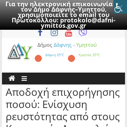
Για την ηλεκτρονική επικοινωνία με
τον Δήμο Δάφνης–Υμηττού,
χρησιμοποιείτε το email του
Πρωτοκόλλου:
protokolo@dafni-
Skip
Σάββατο, 8 Αυγούστου 2026
ymittos.gov.gr
to
content
Δήμος
Δάφνης
-
Υμηττού
Δάφνη
35°C
Υμηττός
35°C
Αποδοχή επιχορήγησης
ποσού: Ενίσχυση
ρευστότητας από στους