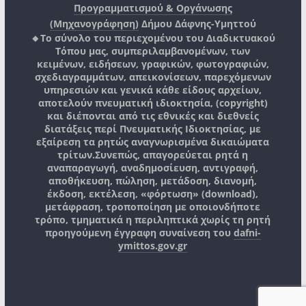
Προγραμματισμού & Οργάνωσης
(Μηχανογράφηση)
Δήμου Δάφνης-Υμηττού
🔸Το σύνολο του περιεχομένου του Διαδικτυακού
Τόπου μας, συμπεριλαμβανομένων, των
κειμένων, ειδήσεων, γραφικών, φωτογραφιών,
σχεδιαγραμμάτων, απεικονίσεων, παρεχόμενων
υπηρεσιών και γενικά κάθε είδους αρχείων,
αποτελούν πνευματική ιδιοκτησία, (copyright)
και διέπονται από τις εθνικές και διεθνείς
διατάξεις περί Πνευματικής Ιδιοκτησίας, με
εξαίρεση τα ρητώς αναγνωρισμένα δικαιώματα
τρίτων.
Συνεπώς, απαγορεύεται ρητά η
αναπαραγωγή, αναδημοσίευση, αντιγραφή,
αποθήκευση, πώληση, μετάδοση, διανομή,
έκδοση, εκτέλεση, «φόρτωση» (download),
μετάφραση, τροποποίηση με οποιονδήποτε
τρόπο, τμηματικά η περιληπτικά χωρίς τη ρητή
προηγούμενη έγγραφη συναίνεση του
dafni-
ymittos.gov.gr