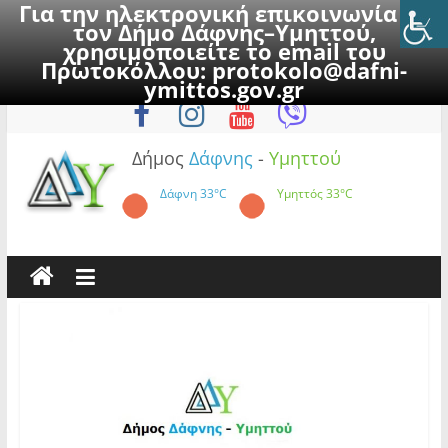
Για την ηλεκτρονική επικοινωνία με
τον Δήμο Δάφνης–Υμηττού,
χρησιμοποιείτε το email του
Πρωτοκόλλου:
protokolo@dafni-
Skip
Κυριακή, 9 Αυγούστου 2026
ymittos.gov.gr
to
content
Δήμος
Δάφνης
-
Υμηττού
Δάφνη
33°C
Υμηττός
33°C