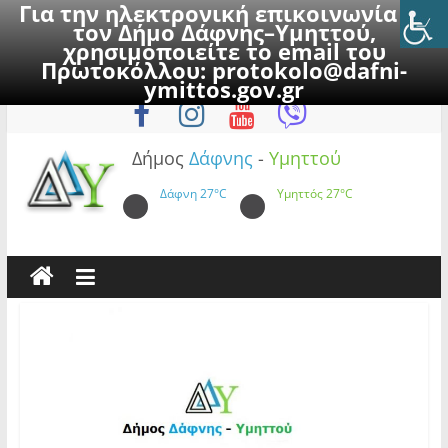
Για την ηλεκτρονική επικοινωνία με
τον Δήμο Δάφνης–Υμηττού,
χρησιμοποιείτε το email του
Πρωτοκόλλου:
protokolo@dafni-
Skip
Δευτέρα, 10 Αυγούστου 2026
ymittos.gov.gr
to
content
Δήμος
Δάφνης
-
Υμηττού
Δάφνη
27°C
Υμηττός
27°C