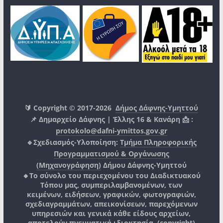
🔰 Copyright © 2017-2026
Δήμος Δάφνης-Υμηττού
📌 Δημαρχείο Δάφνης | Έλλης 16 & Κανάρη 📩 :
protokolo@dafni-ymittos.gov.gr
🔹Σχεδιασμός-Υλοποίηση:
Τμήμα Πληροφορικής
Προγραμματισμού & Οργάνωσης
(Μηχανογράφηση)
Δήμου Δάφνης-Υμηττού
🔸Το σύνολο του περιεχομένου του Διαδικτυακού
Τόπου μας, συμπεριλαμβανομένων, των
κειμένων, ειδήσεων, γραφικών, φωτογραφιών,
σχεδιαγραμμάτων, απεικονίσεων, παρεχόμενων
υπηρεσιών και γενικά κάθε είδους αρχείων,
αποτελούν πνευματική ιδιοκτησία, (copyright)