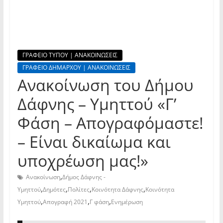
ΓΡΑΦΕΙΟ ΤΥΠΟΥ | ΑΝΑΚΟΙΝΩΣΕΙΣ
ΓΡΑΦΕΙΟ ΔΗΜΑΡΧΟΥ | ΑΝΑΚΟΙΝΩΣΕΙΣ
Ανακοίνωση του Δήμου
Δάφνης – Υμηττού «Γ’
Φάση – Απογραφόμαστε!
– Είναι δικαίωμα και
υποχρέωση μας!»
,
Ανακοίνωση
Δήμος Δάφνης -
,
,
,
,
Υμηττού
Δημότες
Πολίτες
Κοινότητα Δάφνης
Κοινότητα
,
,
,
Υμηττού
Απογραφή 2021
Γ φάση
Ενημέρωση