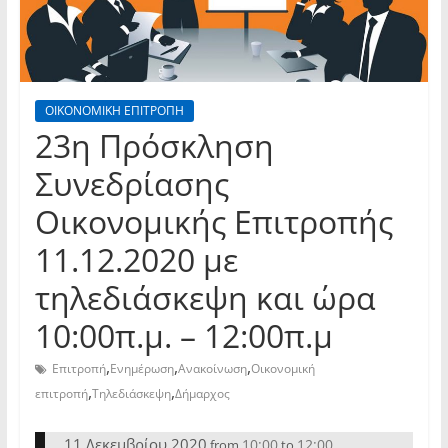
ΟΙΚΟΝΟΜΙΚΗ ΕΠΙΤΡΟΠΗ
23η Πρόσκληση
Συνεδρίασης
Οικονομικής Επιτροπής
11.12.2020 με
τηλεδιάσκεψη και ώρα
10:00π.μ. – 12:00π.μ
,
,
,
Επιτροπή
Ενημέρωση
Ανακοίνωση
Οικονομική
,
,
επιτροπή
Τηλεδιάσκεψη
Δήμαρχος
11 Δεκεμβρίου 2020
10:00
12:00
from
to