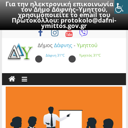
Για την ηλεκτρονική επικοινωνία με
τον Δήμο Δάφνης–Υμηττού,
χρησιμοποιείτε το email του
Πρωτοκόλλου:
protokolo@dafni-
Skip
Παρασκευή, 7 Αυγούστου 2026
ymittos.gov.gr
to
content
Δήμος
Δάφνης
-
Υμηττού
Δάφνη
31°C
Υμηττός
31°C