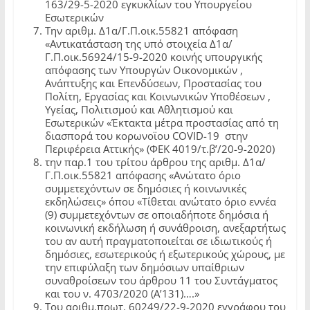
163/29-5-2020 εγκυκλίων του Υπουργείου
Εσωτερικών
Την αριθμ. Δ1α/Γ.Π.οικ.55821 απόφαση
«Αντικατάσταση της υπό στοιχεία Δ1α/
Γ.Π.οικ.56924/15-9-2020 κοινής υπουργικής
απόφασης των Υπουργών Οικονομικών ,
Ανάπτυξης και Επενδύσεων, Προστασίας του
Πολίτη, Εργασίας και Κοινωνικών Υποθέσεων ,
Υγείας, Πολιτισμού και Αθλητισμού και
Εσωτερικών «Έκτακτα μέτρα προστασίας από τη
διασπορά του κορωνοϊου COVID-19 στην
Περιφέρεια Αττικής» (ΦΕΚ 4019/τ.β’/20-9-2020)
την παρ.1 του τρίτου άρθρου της αριθμ. Δ1α/
Γ.Π.οικ.55821 απόφασης «Ανώτατο όριο
συμμετεχόντων σε δημόσιες ή κοινωνικές
εκδηλώσεις» όπου «Τίθεται ανώτατο όριο εννέα
(9) συμμετεχόντων σε οποιαδήποτε δημόσια ή
κοινωνική εκδήλωση ή συνάθροιση, ανεξαρτήτως
του αν αυτή πραγματοποιείται σε ιδιωτικούς ή
δημόσιες, εσωτερικούς ή εξωτερικούς χώρους, με
την επιφύλαξη των δημόσιων υπαίθριων
συναθροίσεων του άρθρου 11 του Συντάγματος
και του ν. 4703/2020 (Α’131)….»
Του αριθμ.πρωτ. 60249/22-9-2020 εγγράφου του