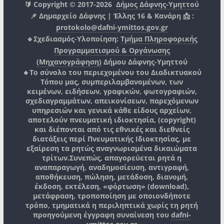
🔰 Copyright © 2017-2026
Δήμος Δάφνης-Υμηττού
📌 Δημαρχείο Δάφνης | Έλλης 16 & Κανάρη 📩 :
protokolo@dafni-ymittos.gov.gr
🔹Σχεδιασμός-Υλοποίηση:
Τμήμα Πληροφορικής
Προγραμματισμού & Οργάνωσης
(Μηχανογράφηση)
Δήμου Δάφνης-Υμηττού
🔸Το σύνολο του περιεχομένου του Διαδικτυακού
Τόπου μας, συμπεριλαμβανομένων, των
κειμένων, ειδήσεων, γραφικών, φωτογραφιών,
σχεδιαγραμμάτων, απεικονίσεων, παρεχόμενων
υπηρεσιών και γενικά κάθε είδους αρχείων,
αποτελούν πνευματική ιδιοκτησία, (copyright)
και διέπονται από τις εθνικές και διεθνείς
διατάξεις περί Πνευματικής Ιδιοκτησίας, με
εξαίρεση τα ρητώς αναγνωρισμένα δικαιώματα
τρίτων.
Συνεπώς, απαγορεύεται ρητά η
αναπαραγωγή, αναδημοσίευση, αντιγραφή,
αποθήκευση, πώληση, μετάδοση, διανομή,
έκδοση, εκτέλεση, «φόρτωση» (download),
μετάφραση, τροποποίηση με οποιονδήποτε
τρόπο, τμηματικά η περιληπτικά χωρίς τη ρητή
προηγούμενη έγγραφη συναίνεση του
dafni-