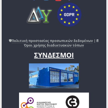
🛡️
Πολιτική προστασίας προσωπικών δεδομένων
|📄
Όροι χρήσης διαδικτυακών τόπων
ΣΥΝΔΕΣΜΟΙ