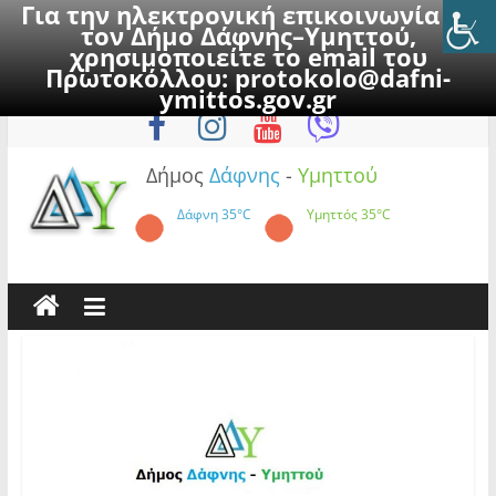
Για την ηλεκτρονική επικοινωνία με
τον Δήμο Δάφνης–Υμηττού,
χρησιμοποιείτε το email του
Πρωτοκόλλου:
protokolo@dafni-
Skip
Σάββατο, 8 Αυγούστου 2026
ymittos.gov.gr
to
content
Δήμος
Δάφνης
-
Υμηττού
Δάφνη
35°C
Υμηττός
35°C