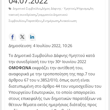
04.07.2022
,
,
,
Δημοτικό Συμβούλιο
Δήμος Δάφνης - Υμηττού
Ψήφισμα
6η
,
τακτική συνεδρίαση
Γραμματεία Δημοτικού
,
,
,
Συμβουλίου
Παρατάξεις
Ενημέρωση
Ανακοίνωση
Δημοσίευση: 4 Ιουλίου 2022, 10:26
Το Δημοτικό Συμβούλιο Δάφνης-Υμηττού κατά
την συνεδρίασή του την 30
Ιουνίου 2022
η
ΟΜΟΦΩΝΑ
εκφράζει την αντίθεσή του,
αναφορικά με την τροποποίηση της παρ.7 του
άρθρου 67 του ν.3852/010, όπως αυτή είναι
διατυπωμένη στο άρθρο 44 του νομοσχεδίου του
Υπουργείου Εσωτερικών, το οποίο απαγορεύει
στους επικεφαλής των δημοτικών παρατάξεων να
θέτουν θέματα εκτός ημερήσιας διάταξης προς