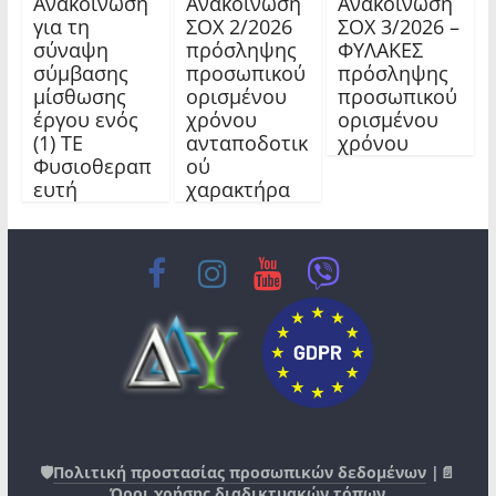
Ανακοίνωση
Ανακοίνωση
Ανακοίνωση
για τη
ΣΟΧ 2/2026
ΣΟΧ 3/2026 –
σύναψη
πρόσληψης
ΦΥΛΑΚΕΣ
σύμβασης
προσωπικού
πρόσληψης
μίσθωσης
ορισμένου
προσωπικού
έργου ενός
χρόνου
ορισμένου
(1) ΤΕ
ανταποδοτικ
χρόνου
Φυσιοθεραπ
ού
ευτή
χαρακτήρα
🛡️
Πολιτική προστασίας προσωπικών δεδομένων
|📄
Όροι χρήσης διαδικτυακών τόπων