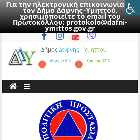
Για την ηλεκτρονική επικοινωνία με
τον Δήμο Δάφνης–Υμηττού,
χρησιμοποιείτε το email του
Πρωτοκόλλου:
protokolo@dafni-
Skip
Κυριακή, 9 Αυγούστου 2026
ymittos.gov.gr
to
content
Δήμος
Δάφνης
-
Υμηττού
Δάφνη
33°C
Υμηττός
33°C