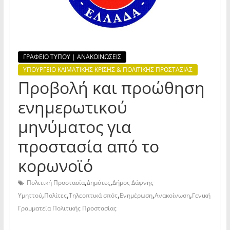
ΓΡΑΦΕΙΟ ΤΥΠΟΥ | ΑΝΑΚΟΙΝΩΣΕΙΣ
ΥΠΟΥΡΓΕΙΟ ΚΛΙΜΑΤΙΚΗΣ ΚΡΙΣΗΣ & ΠΟΛΙΤΙΚΗΣ ΠΡΟΣΤΑΣΙΑΣ
Προβολή και προώθηση
ενημερωτικού
μηνύματος για
προστασία από το
κορωνοϊό
,
,
Πολιτική Προστασία
Δημότες
Δήμος Δάφνης
,
,
,
,
,
Υμηττού
Πολίτες
Τηλεοπτικά σπότ
Ενημέρωση
Ανακοίνωση
Γενική
Γραμματεία Πολιτικής Προστασίας