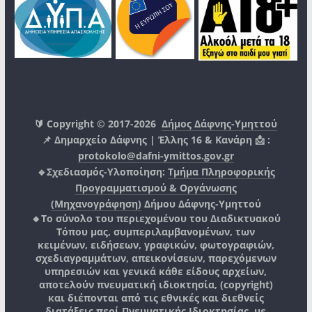
🔰 Copyright © 2017-2026
Δήμος Δάφνης-Υμηττού
📌 Δημαρχείο Δάφνης | Έλλης 16 & Κανάρη 📩 :
protokolo@dafni-ymittos.gov.gr
🔹Σχεδιασμός-Υλοποίηση:
Τμήμα Πληροφορικής
Προγραμματισμού & Οργάνωσης
(Μηχανογράφηση)
Δήμου Δάφνης-Υμηττού
🔸Το σύνολο του περιεχομένου του Διαδικτυακού
Τόπου μας, συμπεριλαμβανομένων, των
κειμένων, ειδήσεων, γραφικών, φωτογραφιών,
σχεδιαγραμμάτων, απεικονίσεων, παρεχόμενων
υπηρεσιών και γενικά κάθε είδους αρχείων,
αποτελούν πνευματική ιδιοκτησία, (copyright)
και διέπονται από τις εθνικές και διεθνείς
διατάξεις περί Πνευματικής Ιδιοκτησίας, με