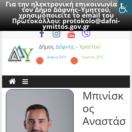
Για την ηλεκτρονική επικοινωνία με
τον Δήμο Δάφνης–Υμηττού,
χρησιμοποιείτε το email του
Πρωτοκόλλου:
protokolo@dafni-
Skip
Κυριακή, 9 Αυγούστου 2026
ymittos.gov.gr
to
content
Δήμος
Δάφνης
-
Υμηττού
Δάφνη
32°C
Υμηττός
32°C
Μπινίσκ
ος
Αναστάσ