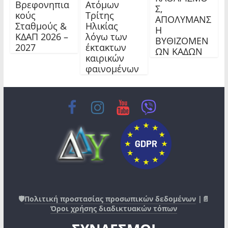
Βρεφονηπια
Ατόμων
Σ,
κούς
Τρίτης
ΑΠΟΛΥΜΑΝΣ
Σταθμούς &
Ηλικίας
Η
ΚΔΑΠ 2026 –
λόγω των
ΒΥΘΙΖΟΜΕΝ
2027
έκτακτων
ΩΝ ΚΑΔΩΝ
καιρικών
φαινομένων
🛡️
Πολιτική προστασίας προσωπικών δεδομένων
|📄
Όροι χρήσης διαδικτυακών τόπων