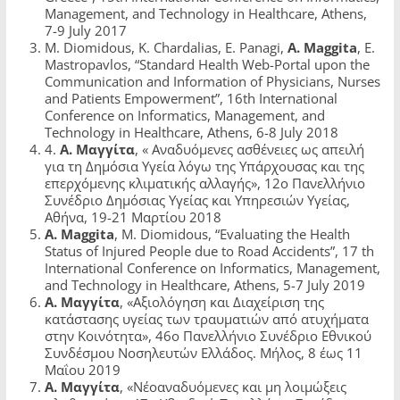
Management, and Technology in Healthcare, Athens,
7-9 July 2017
M. Diomidous, K. Chardalias, E. Panagi,
A. Maggita
, E.
Mastropavlos, “Standard Health Web-Portal upon the
Communication and Information of Physicians, Nurses
and Patients Empowerment”, 16th International
Conference on Informatics, Management, and
Technology in Healthcare, Athens, 6-8 July 2018
4.
Α. Μαγγίτα
, « Αναδυόμενες ασθένειες ως απειλή
για τη Δημόσια Υγεία λόγω της Υπάρχουσας και της
επερχόμενης κλιματικής αλλαγής», 12ο Πανελλήνιο
Συνέδριο Δημόσιας Υγείας και Υπηρεσιών Υγείας,
Αθήνα, 19-21 Μαρτίου 2018
A. Maggita
, M. Diomidous, “Evaluating the Health
Status of Injured People due to Road Accidents”, 17 th
International Conference on Informatics, Management,
and Technology in Healthcare, Athens, 5-7 July 2019
Α. Μαγγίτα
, «Αξιολόγηση και Διαχείριση της
κατάστασης υγείας των τραυματιών από ατυχήματα
στην Κοινότητα», 46ο Πανελλήνιο Συνέδριο Εθνικού
Συνδέσμου Νοσηλευτών Ελλάδος. Μήλος, 8 έως 11
Μαΐου 2019
Α. Μαγγίτα
, «Νέοαναδυόμενες και μη λοιμώξεις