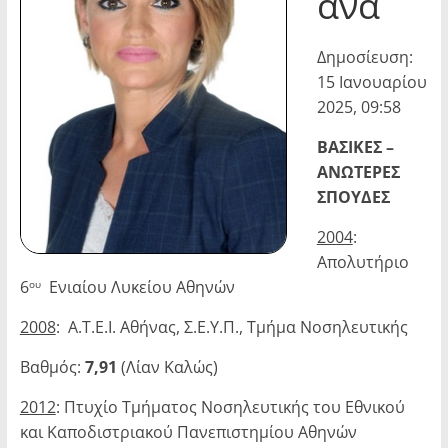
άνα
Δημοσίευση:
15 Ιανουαρίου
2025, 09:58
ΒΑΣΙΚΕΣ –
ΑΝΩΤΕΡΕΣ
ΣΠΟΥΔΕΣ
2004
:
Απολυτήριο
6
Ενιαίου Λυκείου Αθηνών
ου
2008
: Α.Τ.Ε.Ι. Αθήνας, Σ.Ε.Υ.Π., Τμήμα Νοσηλευτικής
Βαθμός:
7,91
(Λίαν Καλώς)
2012
: Πτυχίο Τμήματος Νοσηλευτικής του Εθνικού
και Καποδιστριακού Πανεπιστη­μίου Αθηνών