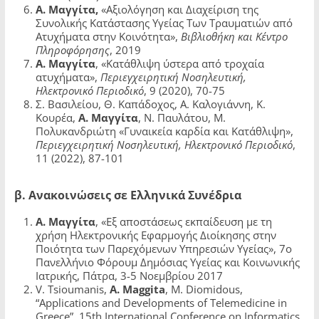
Α. Μαγγίτα,
«Αξιολόγηση και Διαχείριση της
Συνολικής Κατάστασης Υγείας Των Τραυματιών από
Ατυχήματα στην Κοινότητα»,
Βιβλιοθήκη και Κέντρο
Πληροφόρησης
, 2019
Α. Μαγγίτα
, «Κατάθλιψη ύστερα από τροχαία
ατυχήματα»,
Περιεγχειρητική Νοση­λευτική,
Ηλεκτρονικό Περιοδικό
, 9 (2020), 70-75
Σ. Βασιλείου, Θ. Καπάδοχος, Α. Καλογιάννη, Κ.
Κουρέα,
Α. Μαγγίτα
, Ν. Παυλάτου, Μ.
Πολυκανδριώτη «Γυναικεία καρδία και Κατάθλιψη»,
Περιεγχειρητική Νοση­λευτική, Ηλεκτρονικό Περιοδικό
,
11 (2022), 87-101
β. Ανακοινώσεις σε Ελληνικά Συνέδρια
A
. Μαγγίτα
, «Εξ αποστάσεως εκπαίδευση με τη
χρήση Ηλεκτρονικής Εφαρμογής Διοίκησης στην
Ποιότητα των Παρεχόμενων Υπηρεσιών Υγείας», 7ο
Πανελλήνιο Φόρουμ Δημόσιας Υγείας και Κοινωνικής
Ιατρικής, Πάτρα, 3-5 Νοεμβρίου 2017
V. Tsioumanis,
A. Maggita
, M. Diomidous,
“Applications and Developments of Telemedicine in
Greece”, 15th International Conference on Informatics,