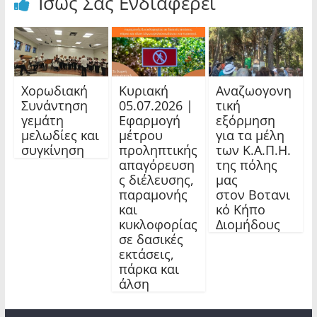
Ίσως Σας Ενδιαφέρει
Χορωδιακή
Κυριακή
Αναζωογονη
Συνάντηση
05.07.2026 |
τική
γεμάτη
Εφαρμογή
εξόρμηση
μελωδίες και
μέτρου
για τα μέλη
συγκίνηση
προληπτικής
των Κ.Α.Π.Η.
απαγόρευση
της πόλης
ς διέλευσης,
μας
παραμονής
στον Βοτανι
και
κό Κήπο
κυκλοφορίας
Διομήδους
σε δασικές
εκτάσεις,
πάρκα και
άλση