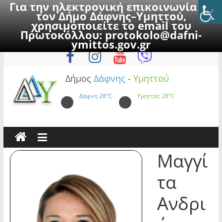
Για την ηλεκτρονική επικοινωνία με
τον Δήμο Δάφνης–Υμηττού,
χρησιμοποιείτε το email του
Πρωτοκόλλου:
protokolo@dafni-
Skip
Πέμπτη, 6 Αυγούστου 2026
ymittos.gov.gr
to
content
Δήμος
Δάφνης
-
Υμηττού
Δάφνη
28°C
Υμηττός
28°C
Μαγγί
τα
Ανδρι