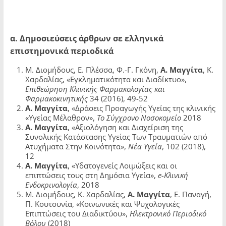
α. Δημοσιεύσεις άρθρων σε ελληνικά
επιστημονικά περιοδικά
Μ. Διομήδους, Ε. Πλέσσα, Φ.-Γ. Γκόνη,
Α. Μαγγίτα
, Κ.
Χαρδαλίας, «Εγκληματικότητα και Διαδίκτυο»,
Επιθεώρηση Κλινικής Φαρμακολογίας και
Φαρμακοκινητικής
34 (2016), 49-52
Α. Μαγγίτα
, «Δράσεις Προαγωγής Υγείας της κλινικής
«Υγείας Μέλαθρον»,
Το Σύγχρονο Νοσοκομείο
2018
Α. Μαγγίτα
, «Αξιολόγηση και Διαχείριση της
Συνολικής Κατάστασης Υγείας Των Τραυματιών από
Ατυχήματα Στην Κοινότητα»,
Νέα Υγεία
, 102 (2018),
12
Α. Μαγγίτα
, «Υδατογενείς Λοιμώξεις και οι
επιπτώσεις τους στη Δημόσια Υγεία»,
e
-Κλινική
Ενδοκρινολογία
, 2018
Μ. Διομήδους, Κ. Χαρδαλίας,
Α. Μαγγίτα
, Ε. Παναγή,
Π. Κουτουνία, «Κοινωνικές και Ψυχολογικές
Επιπτώσεις του Διαδικτύου»,
Ηλεκτρονικό Περιοδικό
Βόλου
(2018)