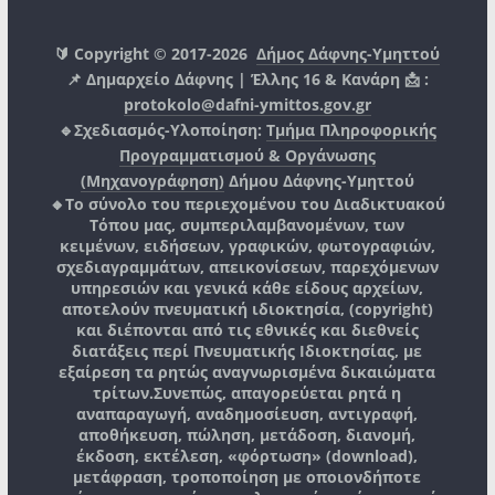
🔰 Copyright © 2017-2026
Δήμος Δάφνης-Υμηττού
📌 Δημαρχείο Δάφνης | Έλλης 16 & Κανάρη 📩 :
protokolo@dafni-ymittos.gov.gr
🔹Σχεδιασμός-Υλοποίηση:
Τμήμα Πληροφορικής
Προγραμματισμού & Οργάνωσης
(Μηχανογράφηση)
Δήμου Δάφνης-Υμηττού
🔸Το σύνολο του περιεχομένου του Διαδικτυακού
Τόπου μας, συμπεριλαμβανομένων, των
κειμένων, ειδήσεων, γραφικών, φωτογραφιών,
σχεδιαγραμμάτων, απεικονίσεων, παρεχόμενων
υπηρεσιών και γενικά κάθε είδους αρχείων,
αποτελούν πνευματική ιδιοκτησία, (copyright)
και διέπονται από τις εθνικές και διεθνείς
διατάξεις περί Πνευματικής Ιδιοκτησίας, με
εξαίρεση τα ρητώς αναγνωρισμένα δικαιώματα
τρίτων.
Συνεπώς, απαγορεύεται ρητά η
αναπαραγωγή, αναδημοσίευση, αντιγραφή,
αποθήκευση, πώληση, μετάδοση, διανομή,
έκδοση, εκτέλεση, «φόρτωση» (download),
μετάφραση, τροποποίηση με οποιονδήποτε