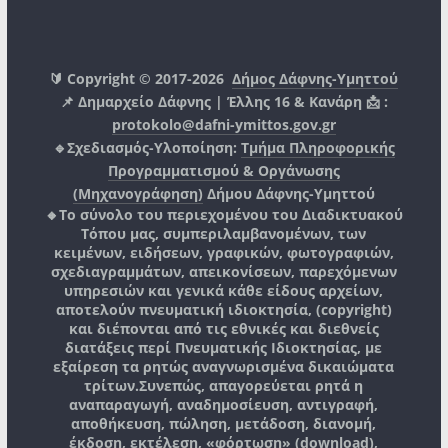
🔰 Copyright © 2017-2026
Δήμος Δάφνης-Υμηττού
📌 Δημαρχείο Δάφνης | Έλλης 16 & Κανάρη 📩 :
protokolo@dafni-ymittos.gov.gr
🔹Σχεδιασμός-Υλοποίηση:
Τμήμα Πληροφορικής
Προγραμματισμού & Οργάνωσης
(Μηχανογράφηση)
Δήμου Δάφνης-Υμηττού
🔸Το σύνολο του περιεχομένου του Διαδικτυακού
Τόπου μας, συμπεριλαμβανομένων, των
κειμένων, ειδήσεων, γραφικών, φωτογραφιών,
σχεδιαγραμμάτων, απεικονίσεων, παρεχόμενων
υπηρεσιών και γενικά κάθε είδους αρχείων,
αποτελούν πνευματική ιδιοκτησία, (copyright)
και διέπονται από τις εθνικές και διεθνείς
διατάξεις περί Πνευματικής Ιδιοκτησίας, με
εξαίρεση τα ρητώς αναγνωρισμένα δικαιώματα
τρίτων.
Συνεπώς, απαγορεύεται ρητά η
αναπαραγωγή, αναδημοσίευση, αντιγραφή,
αποθήκευση, πώληση, μετάδοση, διανομή,
έκδοση, εκτέλεση, «φόρτωση» (download),