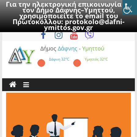
Για την ηλεκτρονική επικοινωνία με
τον Δήμο Δάφνης–Υμηττού,
χρησιμοποιείτε το email του
Πρωτοκόλλου:
protokolo@dafni-
Skip
Πέμπτη, 6 Αυγούστου 2026
ymittos.gov.gr
to
content
Δήμος
Δάφνης
-
Υμηττού
Δάφνη
32°C
Υμηττός
32°C