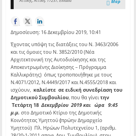
Αττικής, Αττική, 17237, Ελλάδα
Map
Δημοσίευση: 16 Δεκεμβρίου 2019, 10:41
Έχοντας υπόψη τις διατάξεις του Ν. 3463/2006
και τις όμοιες του Ν. 3852/2010 (Νέα
Αρχιτεκτονική της Αυτοδιοίκησης και της
Αποκεντρωμένης Διοίκησης – Πρόγραμμα
Καλλικράτης) όπως τροποποιήθηκε με τους
Ν.4071/2012, Ν.4449/2017 και Ν.4555/2018 και
ισχύουν,
καλείστε σε ειδική συνεδρίαση του
Δημοτικού Συμβουλίου
, που θα γίνει
την
Τετάρτη 18
Δεκεμβρίου 2019 και ώρα 9:45
μ.μ.
στο Δημοτικό Κτίριο της Δημοτικής
Κοινότητας Υμηττού
(
πρώην Δημαρχείο
Υμηττού) Πλ. Ηρώων Πολυτεχνείου 1, (αριθμ.
28/20-1-2011 αποφ. Δημ. Συμβουλίου), στην