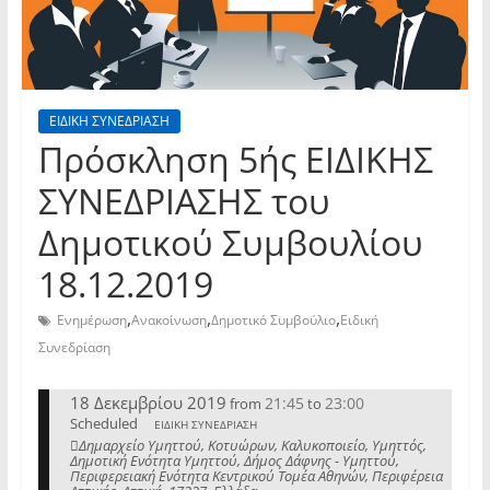
ΕΙΔΙΚΗ ΣΥΝΕΔΡΙΑΣΗ
Πρόσκληση 5ής ΕΙΔΙΚΗΣ
ΣΥΝΕΔΡΙΑΣΗΣ του
Δημοτικού Συμβουλίου
18.12.2019
,
,
,
Ενημέρωση
Ανακοίνωση
Δημοτικό Συμβούλιο
Ειδική
Συνεδρίαση
18 Δεκεμβρίου 2019
21:45
23:00
from
to
Scheduled
ΕΙΔΙΚΗ ΣΥΝΕΔΡΙΑΣΗ
Δημαρχείο Υμηττού, Κοτυώρων, Καλυκοποιείο, Υμηττός,
Δημοτική Ενότητα Υμηττού, Δήμος Δάφνης - Υμηττού,
Περιφερειακή Ενότητα Κεντρικού Τομέα Αθηνών, Περιφέρεια