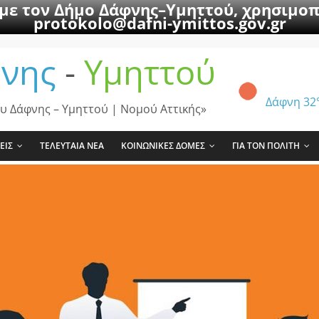
 με τον Δήμο Δάφνης–Υμηττού, χρησιμοπ
protokolo@dafni-ymittos.gov.gr
νης
-
Υμηττού
Δάφνη
32
υ Δάφνης – Υμηττού | Νομού Αττικής»
ΕΙΣ
ΤΕΛΕΥΤΑΙΑ ΝΕΑ
ΚΟΙΝΩΝΙΚΕΣ ΔΟΜΕΣ
ΓΙΑ ΤΟΝ ΠΟΛΙΤΗ