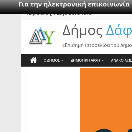
Για την ηλεκτρονική επικοινωνία
Skip
Παρασκευή, 7 Αυγούστου 2026
to
Δήμος
Δάφ
content
«Επίσημη ιστοσελίδα του Δήμο
Ο ΔΗΜΟΣ
ΔΗΜΟΤΙΚΗ ΑΡΧΗ
ΑΝΑΚΟΙΝΩΣ