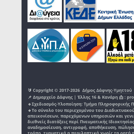
🔰 Copyright © 2017-2026
Δήμος Δάφνης-Υμηττού
📌 Δημαρχείο Δάφνης | Έλλης 16 & Κανάρη 📩 :
pro
🔹Σχεδιασμός-Υλοποίηση:
Τμήμα Πληροφορικής 
🔸Το σύνολο του περιεχομένου του Διαδικτυακο
απεικονίσεων, παρεχόμενων υπηρεσιών και γενικά
διεθνείς διατάξεις περί Πνευματικής Ιδιοκτησία
αναδημοσίευση, αντιγραφή, αποθήκευση, πώληση
τρόπο, τμηματικά η περιληπτικά χωρίς τη ρητή