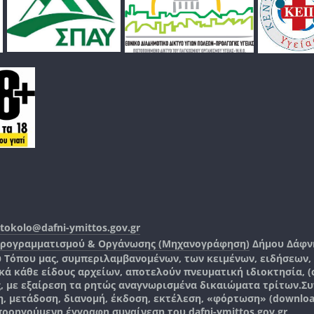
tokolo@dafni-ymittos.gov.gr
Προγραμματισμού & Οργάνωσης (Μηχανογράφηση)
Δήμου Δάφν
ύ Τόπου μας, συμπεριλαμβανομένων, των κειμένων, ειδήσεων
 κάθε είδους αρχείων, αποτελούν πνευματική ιδιοκτησία, (co
ς, με εξαίρεση τα ρητώς αναγνωρισμένα δικαιώματα τρίτων.
Συ
, μετάδοση, διανομή, έκδοση, εκτέλεση, «φόρτωση» (downlo
 προηγούμενη έγγραφη συναίνεση του
dafni-ymittos.gov.gr