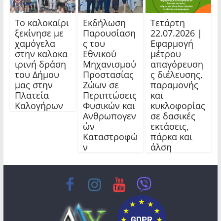
Το καλοκαίρι
Εκδήλωση
Τετάρτη
ξεκίνησε με
Παρουσίαση
22.07.2026 |
χαμόγελα
ς του
Εφαρμογή
στην καλοκα
Εθνικού
μέτρου
ιρινή δράση
Μηχανισμού
απαγόρευση
του Δήμου
Προστασίας
ς διέλευσης,
μας στην
Ζώων σε
παραμονής
Πλατεία
Περιπτώσεις
και
Καλογήρων
Φυσικών και
κυκλοφορίας
Ανθρωπογεν
σε δασικές
ών
εκτάσεις,
Καταστροφώ
πάρκα και
ν
άλση