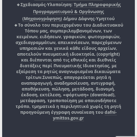
🔹Σχεδιασμός-Υλοποίηση:
Τμήμα Πληροφορικής
Προγραμματισμού & Οργάνωσης
(Μηχανογράφηση)
Δήμου Δάφνης-Υμηττού
🔸Το σύνολο του περιεχομένου του Διαδικτυακού
Τόπου μας, συμπεριλαμβανομένων, των
κειμένων, ειδήσεων, γραφικών, φωτογραφιών,
σχεδιαγραμμάτων, απεικονίσεων, παρεχόμενων
υπηρεσιών και γενικά κάθε είδους αρχείων,
αποτελούν πνευματική ιδιοκτησία, (copyright)
και διέπονται από τις εθνικές και διεθνείς
διατάξεις περί Πνευματικής Ιδιοκτησίας, με
εξαίρεση τα ρητώς αναγνωρισμένα δικαιώματα
τρίτων.
Συνεπώς, απαγορεύεται ρητά η
αναπαραγωγή, αναδημοσίευση, αντιγραφή,
αποθήκευση, πώληση, μετάδοση, διανομή,
έκδοση, εκτέλεση, «φόρτωση» (download),
μετάφραση, τροποποίηση με οποιονδήποτε
τρόπο, τμηματικά η περιληπτικά χωρίς τη ρητή
προηγούμενη έγγραφη συναίνεση του
dafni-
ymittos.gov.gr