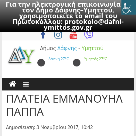
Για την ηλεκτρονική επικοινωνία με
τον Δήμο Δάφνης–Υμηττού,
χρησιμοποιείτε το email του
Πρωτοκόλλου:
protokolo@dafni-
Skip
Παρασκευή, 7 Αυγούστου 2026
ymittos.gov.gr
to
content
Δήμος
Δάφνης
-
Υμηττού
Δάφνη
27°C
Υμηττός
27°C
ΠΛΑΤΕΙΑ ΕΜΜΑΝΟΥΗΛ
ΠΑΠΠΑ
Δημοσίευση: 3 Νοεμβρίου 2017, 10:42