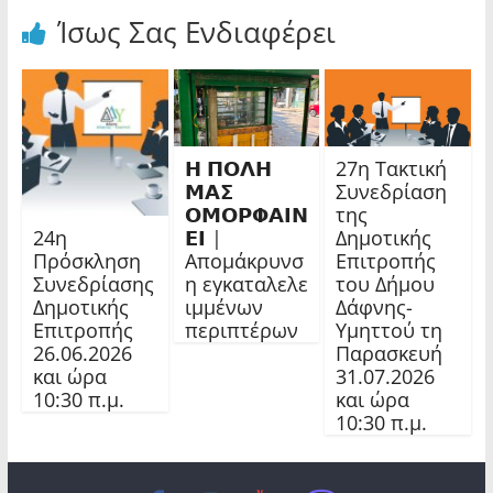
Ίσως Σας Ενδιαφέρει
𝝜 𝝥𝝤𝝠𝝜
27η Τακτική
𝝡𝝖𝝨
Συνεδρίαση
𝝤𝝡𝝤𝝦𝝫𝝖𝝞𝝢
της
24η
𝝚𝝞 |
Δημοτικής
Πρόσκληση
Απομάκρυνσ
Επιτροπής
Συνεδρίασης
η εγκαταλελε
του Δήμου
Δημοτικής
ιμμένων
Δάφνης-
Επιτροπής
περιπτέρων
Υμηττού τη
26.06.2026
Παρασκευή
και ώρα
31.07.2026
10:30 π.μ.
και ώρα
10:30 π.μ.