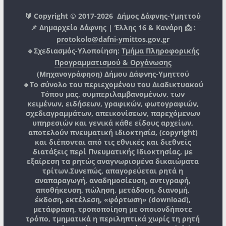
🔰 Copyright © 2017-2026
Δήμος Δάφνης-Υμηττού
📌 Δημαρχείο Δάφνης | Έλλης 16 & Κανάρη 📩 :
protokolo@dafni-ymittos.gov.gr
🔹Σχεδιασμός-Υλοποίηση:
Τμήμα Πληροφορικής
Προγραμματισμού & Οργάνωσης
(Μηχανογράφηση)
Δήμου Δάφνης-Υμηττού
🔸Το σύνολο του περιεχομένου του Διαδικτυακού
Τόπου μας, συμπεριλαμβανομένων, των
κειμένων, ειδήσεων, γραφικών, φωτογραφιών,
σχεδιαγραμμάτων, απεικονίσεων, παρεχόμενων
υπηρεσιών και γενικά κάθε είδους αρχείων,
αποτελούν πνευματική ιδιοκτησία, (copyright)
και διέπονται από τις εθνικές και διεθνείς
διατάξεις περί Πνευματικής Ιδιοκτησίας, με
εξαίρεση τα ρητώς αναγνωρισμένα δικαιώματα
τρίτων.
Συνεπώς, απαγορεύεται ρητά η
αναπαραγωγή, αναδημοσίευση, αντιγραφή,
αποθήκευση, πώληση, μετάδοση, διανομή,
έκδοση, εκτέλεση, «φόρτωση» (download),
μετάφραση, τροποποίηση με οποιονδήποτε
τρόπο, τμηματικά η περιληπτικά χωρίς τη ρητή