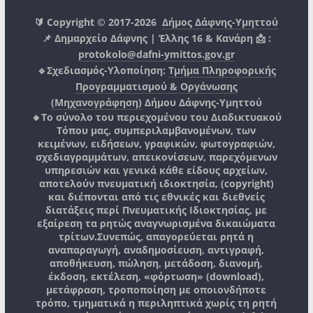
🔰 Copyright © 2017-2026
Δήμος Δάφνης-Υμηττού
📌 Δημαρχείο Δάφνης | Έλλης 16 & Κανάρη 📩 :
protokolo@dafni-ymittos.gov.gr
🔹Σχεδιασμός-Υλοποίηση:
Τμήμα Πληροφορικής
Προγραμματισμού & Οργάνωσης
(Μηχανογράφηση)
Δήμου Δάφνης-Υμηττού
🔸Το σύνολο του περιεχομένου του Διαδικτυακού
Τόπου μας, συμπεριλαμβανομένων, των
κειμένων, ειδήσεων, γραφικών, φωτογραφιών,
σχεδιαγραμμάτων, απεικονίσεων, παρεχόμενων
υπηρεσιών και γενικά κάθε είδους αρχείων,
αποτελούν πνευματική ιδιοκτησία, (copyright)
και διέπονται από τις εθνικές και διεθνείς
διατάξεις περί Πνευματικής Ιδιοκτησίας, με
εξαίρεση τα ρητώς αναγνωρισμένα δικαιώματα
τρίτων.
Συνεπώς, απαγορεύεται ρητά η
αναπαραγωγή, αναδημοσίευση, αντιγραφή,
αποθήκευση, πώληση, μετάδοση, διανομή,
έκδοση, εκτέλεση, «φόρτωση» (download),
μετάφραση, τροποποίηση με οποιονδήποτε
τρόπο, τμηματικά η περιληπτικά χωρίς τη ρητή