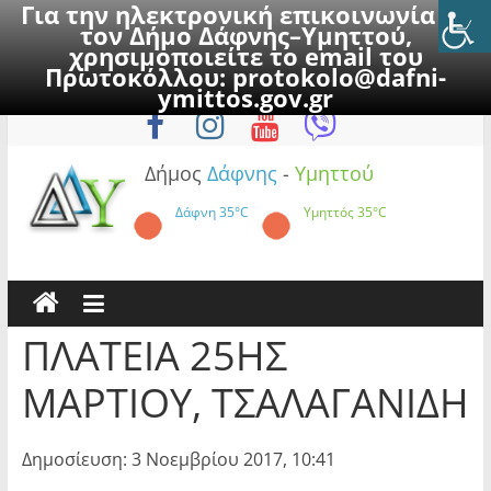
Για την ηλεκτρονική επικοινωνία με
τον Δήμο Δάφνης–Υμηττού,
χρησιμοποιείτε το email του
Πρωτοκόλλου:
protokolo@dafni-
Skip
Σάββατο, 8 Αυγούστου 2026
ymittos.gov.gr
to
content
Δήμος
Δάφνης
-
Υμηττού
Δάφνη
35°C
Υμηττός
35°C
ΠΛΑΤΕΙΑ 25ΗΣ
ΜΑΡΤΙΟΥ, ΤΣΑΛΑΓΑΝΙΔΗ
Δημοσίευση: 3 Νοεμβρίου 2017, 10:41