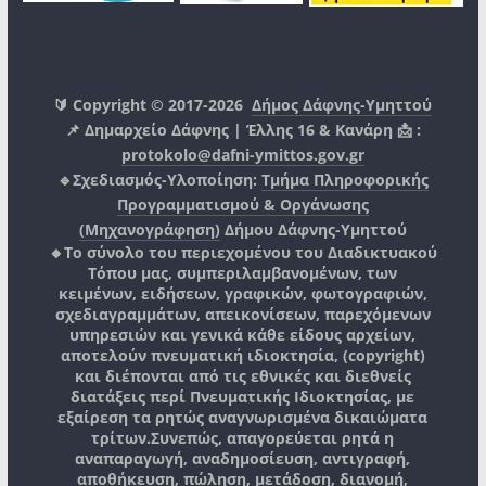
🔰 Copyright © 2017-2026
Δήμος Δάφνης-Υμηττού
📌 Δημαρχείο Δάφνης | Έλλης 16 & Κανάρη 📩 :
protokolo@dafni-ymittos.gov.gr
🔹Σχεδιασμός-Υλοποίηση:
Τμήμα Πληροφορικής
Προγραμματισμού & Οργάνωσης
(Μηχανογράφηση)
Δήμου Δάφνης-Υμηττού
🔸Το σύνολο του περιεχομένου του Διαδικτυακού
Τόπου μας, συμπεριλαμβανομένων, των
κειμένων, ειδήσεων, γραφικών, φωτογραφιών,
σχεδιαγραμμάτων, απεικονίσεων, παρεχόμενων
υπηρεσιών και γενικά κάθε είδους αρχείων,
αποτελούν πνευματική ιδιοκτησία, (copyright)
και διέπονται από τις εθνικές και διεθνείς
διατάξεις περί Πνευματικής Ιδιοκτησίας, με
εξαίρεση τα ρητώς αναγνωρισμένα δικαιώματα
τρίτων.
Συνεπώς, απαγορεύεται ρητά η
αναπαραγωγή, αναδημοσίευση, αντιγραφή,
αποθήκευση, πώληση, μετάδοση, διανομή,