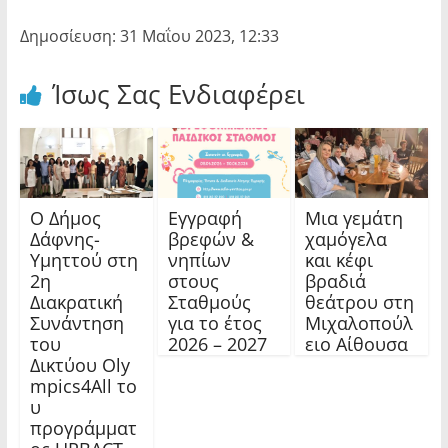
Δημοσίευση: 31 Μαΐου 2023, 12:33
Ίσως Σας Ενδιαφέρει
Ο Δήμος
Εγγραφή
Μια γεμάτη
Δάφνης-
βρεφών &
χαμόγελα
Υμηττού στη
νηπίων
και κέφι
2η
στους
βραδιά
Διακρατική
Σταθμούς
θεάτρου στη
Συνάντηση
για το έτος
Μιχαλοπούλ
του
2026 – 2027
ειο Αίθουσα
Δικτύου Oly
mpics4All το
υ
προγράμματ