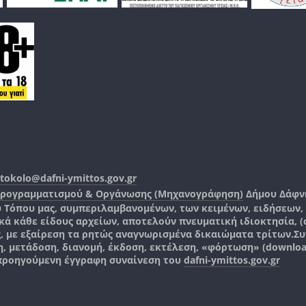
tokolo@dafni-ymittos.gov.gr
Προγραμματισμού & Οργάνωσης (Μηχανογράφηση)
Δήμου Δάφν
ύ Τόπου μας, συμπεριλαμβανομένων, των κειμένων, ειδήσεων
 κάθε είδους αρχείων, αποτελούν πνευματική ιδιοκτησία, (co
ς, με εξαίρεση τα ρητώς αναγνωρισμένα δικαιώματα τρίτων.
Συ
, μετάδοση, διανομή, έκδοση, εκτέλεση, «φόρτωση» (downlo
 προηγούμενη έγγραφη συναίνεση του
dafni-ymittos.gov.gr