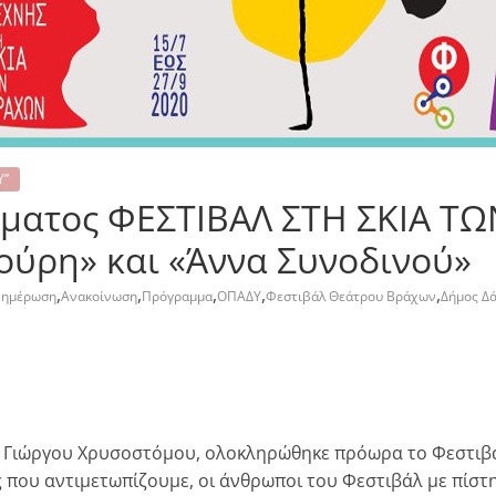
Υ”
ατος ΦΕΣΤΙΒΑΛ ΣΤΗ ΣΚΙΑ ΤΩ
ύρη» και «Άννα Συνοδινού»
,
,
,
,
,
νημέρωση
Ανακοίνωση
Πρόγραμμα
ΟΠΑΔΥ
Φεστιβάλ Θεάτρου Βράχων
Δήμος Δ
υ Γιώργου Χρυσοστόμου, ολοκληρώθηκε πρόωρα το Φεστιβάλ
ης που αντιμετωπίζουμε, οι άνθρωποι του Φεστιβάλ με πίσ