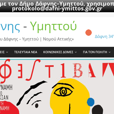
 με τον Δήμο Δάφνης–Υμηττού, χρησιμοπ
protokolo@dafni-ymittos.gov.gr
νης
-
Υμηττού
Δάφνη
34
υ Δάφνης – Υμηττού | Νομού Αττικής»
ΕΙΣ
ΤΕΛΕΥΤΑΙΑ ΝΕΑ
ΚΟΙΝΩΝΙΚΕΣ ΔΟΜΕΣ
ΓΙΑ ΤΟΝ ΠΟΛΙΤΗ