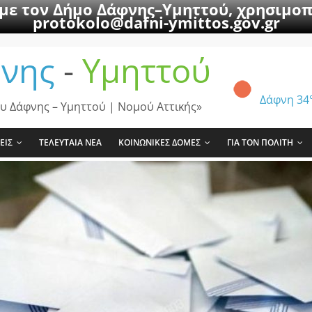
 με τον Δήμο Δάφνης–Υμηττού, χρησιμοπ
protokolo@dafni-ymittos.gov.gr
νης
-
Υμηττού
Δάφνη
34
υ Δάφνης – Υμηττού | Νομού Αττικής»
ΕΙΣ
ΤΕΛΕΥΤΑΙΑ ΝΕΑ
ΚΟΙΝΩΝΙΚΕΣ ΔΟΜΕΣ
ΓΙΑ ΤΟΝ ΠΟΛΙΤΗ