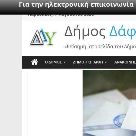
Για την ηλεκτρονική επικοινωνία
Skip
Παρασκευή, 7 Αυγούστου 2026
to
Δήμος
Δάφ
content
«Επίσημη ιστοσελίδα του Δήμο
Ο ΔΗΜΟΣ
ΔΗΜΟΤΙΚΗ ΑΡΧΗ
ΑΝΑΚΟΙΝΩΣ