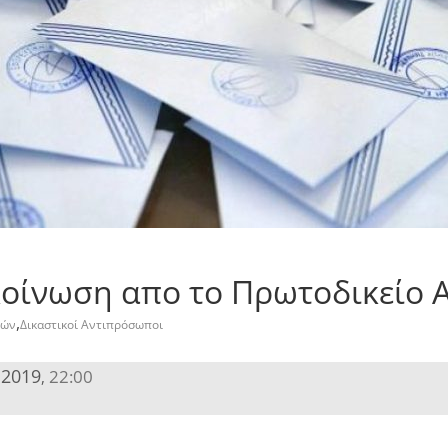
κοίνωση απο το Πρωτοδικείο
,
νών
Δικαστικοί Αντιπρόσωποι
 2019
22:00
,