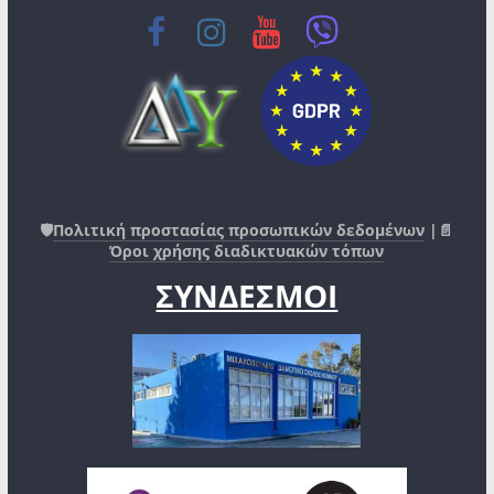
🛡️
Πολιτική προστασίας προσωπικών δεδομένων
|📄
Όροι χρήσης διαδικτυακών τόπων
ΣΥΝΔΕΣΜΟΙ