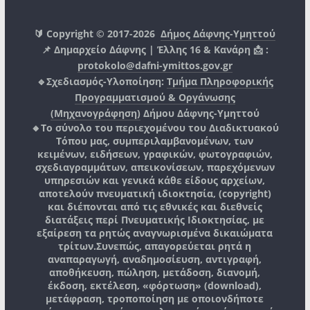
🔰 Copyright © 2017-2026
Δήμος Δάφνης-Υμηττού
📌 Δημαρχείο Δάφνης | Έλλης 16 & Κανάρη 📩 :
protokolo@dafni-ymittos.gov.gr
🔹Σχεδιασμός-Υλοποίηση:
Τμήμα Πληροφορικής
Προγραμματισμού & Οργάνωσης
(Μηχανογράφηση)
Δήμου Δάφνης-Υμηττού
🔸Το σύνολο του περιεχομένου του Διαδικτυακού
Τόπου μας, συμπεριλαμβανομένων, των
κειμένων, ειδήσεων, γραφικών, φωτογραφιών,
σχεδιαγραμμάτων, απεικονίσεων, παρεχόμενων
υπηρεσιών και γενικά κάθε είδους αρχείων,
αποτελούν πνευματική ιδιοκτησία, (copyright)
και διέπονται από τις εθνικές και διεθνείς
διατάξεις περί Πνευματικής Ιδιοκτησίας, με
εξαίρεση τα ρητώς αναγνωρισμένα δικαιώματα
τρίτων.
Συνεπώς, απαγορεύεται ρητά η
αναπαραγωγή, αναδημοσίευση, αντιγραφή,
αποθήκευση, πώληση, μετάδοση, διανομή,
έκδοση, εκτέλεση, «φόρτωση» (download),
μετάφραση, τροποποίηση με οποιονδήποτε