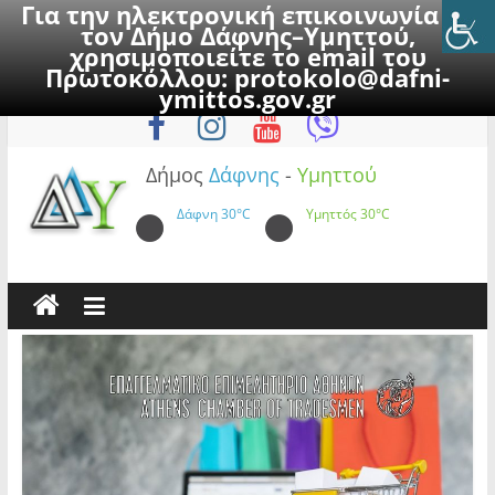
Για την ηλεκτρονική επικοινωνία με
τον Δήμο Δάφνης–Υμηττού,
χρησιμοποιείτε το email του
Πρωτοκόλλου:
protokolo@dafni-
Skip
Κυριακή, 9 Αυγούστου 2026
ymittos.gov.gr
to
content
Δήμος
Δάφνης
-
Υμηττού
Δάφνη
30°C
Υμηττός
30°C