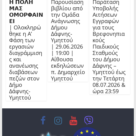
𝝜 𝝥𝝤𝝠𝝜
Παρουσίαση
Παράταση
𝝡𝝖𝝨
βιβλίου από
Υποβολής
𝝤𝝡𝝤𝝦𝝫𝝖𝝞𝝢
την Ομάδα
Αιτήσεων
𝝚𝝞
Ανάγνωσης
Εγγραφών
| Ολοκληρώ
Δήμου
για τους
θηκε η Α’
Δάφνης-
Βρεφονηπια
Φάση των
Υμηττού
κούς
εργασιών
| 29.06.2026
Παιδικούς
διαγράμμιση
| 19:00 |
Σταθμούς
ς και
Αίθουσα
του Δήμου
ανανέωσης
εκδηλώσεων
Δάφνης –
διαβάσεων
π. Δημαρχείο
Υμηττού έως
πεζών στον
Υμηττού
την Τετάρτη
Δήμο
08.07.2026 &
Δάφνης-
ώρα 23:59
Υμηττού