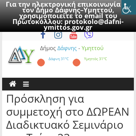
Για την ηλεκτρονική επικοινωνία με
τον Δήμο Δάφνης–Υμηττού,
χρησιμοποιείτε το email του
Πρωτοκόλλου:
protokolo@dafni-
Skip
Δευτέρα, 10 Αυγούστου 2026
ymittos.gov.gr
to
content
Δήμος
Δάφνης
-
Υμηττού
Δάφνη
31°C
Υμηττός
31°C
Πρόσκληση για
συμμετοχή στο ΔΩΡΕΑΝ
Διαδικτυακό Σεμινάριο