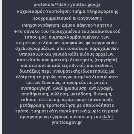
protokolo@dafni-ymittos.gov.gr
🔹Σχεδιασμός-Υλοποίηση:
Τμήμα Πληροφορικής
Προγραμματισμού & Οργάνωσης
(Μηχανογράφηση)
Δήμου Δάφνης-Υμηττού
🔸Το σύνολο του περιεχομένου του Διαδικτυακού
Τόπου μας, συμπεριλαμβανομένων, των
κειμένων, ειδήσεων, γραφικών, φωτογραφιών,
σχεδιαγραμμάτων, απεικονίσεων, παρεχόμενων
υπηρεσιών και γενικά κάθε είδους αρχείων,
αποτελούν πνευματική ιδιοκτησία, (copyright)
και διέπονται από τις εθνικές και διεθνείς
διατάξεις περί Πνευματικής Ιδιοκτησίας, με
εξαίρεση τα ρητώς αναγνωρισμένα δικαιώματα
τρίτων.
Συνεπώς, απαγορεύεται ρητά η
αναπαραγωγή, αναδημοσίευση, αντιγραφή,
αποθήκευση, πώληση, μετάδοση, διανομή,
έκδοση, εκτέλεση, «φόρτωση» (download),
μετάφραση, τροποποίηση με οποιονδήποτε
τρόπο, τμηματικά η περιληπτικά χωρίς τη ρητή
προηγούμενη έγγραφη συναίνεση του
dafni-
ymittos.gov.gr